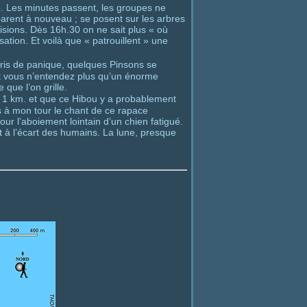
ace. Les minutes passent, les groupes ne
éparent à nouveau ; se posent sur les arbres
isions. Dès 16h.30 on ne sait plus « où
isation. Et voilà que « patrouillent » une
ris de panique, quelques Pinsons se
e et vous n’entendez plus qu’un énorme
que l’on grille.
e à 1 km. et que ce Hibou y a probablement
s à mon tour le chant de ce rapace
r l’aboiement lointain d’un chien fatigué.
t à l’écart des humains. La lune, presque