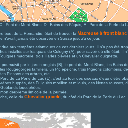
 C : Pont du Mont-Blanc, D : Bains des Pâquis, E : Parc de la Perle du L
Macreuse à front blanc
tre bout de la Romandie, était de trouver la
 n'avait jamais été observée en Suisse jusqu'à ce jour.
 aux tempêtes atlantiques de ces derniers jours. Il n'a pas été trop diff
s installés sur les quais de Cologny (A), pour savoir où elle était. Il
Foulques macroule, trois Harles bièvres et un Chevalier guignette.
oursuivit par le jardin anglais (B), le pont du Mont-Blanc, les Bains de
r des Rougegorges familiers, un Pic épeiche, trois Pigeons colombins, 
es Pinsons des arbres, etc....
Parc de La Perle du Lac (E), c'est au tour des oiseaux d'eau d'être ob
èbes huppés, des Fuligules morillon et milouin, des Nettes rousses, 
et Goélands leucophées.
u mon deuxième limicole de la journée.
Chevalier grivelé
che, celle du
, du côté du Parc de la Perle du Lac.