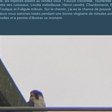
ille, les espèces étaient au rendez-vous : Faucon crécerelle, Tourterell
ette des ruisseaux, Linotte mélodieuse, Héron cendré, Chardonneret, 
Foulque et Fuligule milouin. Sur le chemin, j’ai eu la chance de pouvoi
Nous nous sommes toisés pendant une bonne vingtaine de minutes avan
elles m’a permis d’illustrer ce moment.