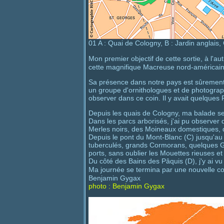
01 A : Quai de Cologny, B : Jardin anglais,
Mon premier objectif de cette sortie, à l'au
cette magnifique Macreuse nord-américaine
Sa présence dans notre pays est sûrement due
un groupe d'ornithologues et de photographe
observer dans ce coin. Il y avait quelques 
Depuis les quais de Cologny, ma balade se p
Dans les parcs arborisés, j'ai pu observe
Merles noirs, des Moineaux domestiques, d
Depuis le pont du Mont-Blanc (C) jusqu'au 
tuberculés, grands Cormorans, quelques Gr
ports, sans oublier les Mouettes rieuses 
Du côté des Bains des Pâquis (D), j'y ai v
Ma journée se termina par une nouvelle co
Benjamin Gygax
photo : Benjamin Gygax