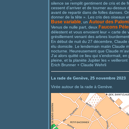
silence se remplit gentiment de cris et de f
cessent d’arriver et de tourner au-dessus d
avant de repartir dans de folles danses. O
donner de la tête ». Les cris des oiseaux et l
Buse variable
Autour des Palom
, un
Faucons Pèle
Venus de nulle part, deux
délestent et vous envoient leur « carte de 
grésillement venant des arbres lourdement c
En début de nuit du 27 décembre, Claude 
élu domicile. Le lendemain matin Claude me
nocturne. Heureusement que Claude m’avait 
J’ai alors quitté ce lieu qui s’endormait, 
pleine, et la planète Jupiter les « veilleront 
Erich Brunner + Claude Wehrli
La rade de Genève, 25 novembre 2023
Virée autour de la rade à Genève.