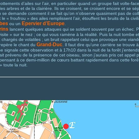
rottements d’ailes sur l’air, en particulier quand un groupe fait volte-f
es arbres et de la clairière. Ils se croisent, se croisent encore et se s
n se demande comment il se fait qu’on n’observe quasiment pas de coll
e « froufrou » des ailes remplissent l’air, étouffent les bruits de la civil
bes
Epervier d’Europe
ou un
.
rins
lancent quelques attaques qui se soldent souvent par un échec. P
visite » sur le nez ; ce qui vous ramène à la réalité. Puis la nuit tomb
hargés de volatiles ; un bruit rappelant celui que provoque une viande 
Grand-Duc
repère le chant du
. Il faut dire qu’une carrière se trouv
 signale cette observation et à 17h10 dans la nuit de la forêt j’entend
prévenu de la présence de cet oiseau, sinon j’aurais pris cet appel pou
en pensant à ce demi-million de cœurs battant rapidement dans cette forê
» toute la nuit.