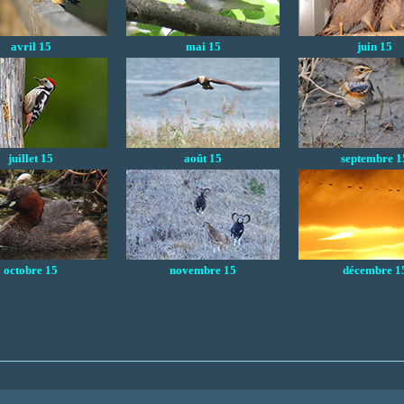
avril 15
mai 15
juin 15
juillet 15
août 15
septembre 1
octobre 15
novembre 15
décembre 1