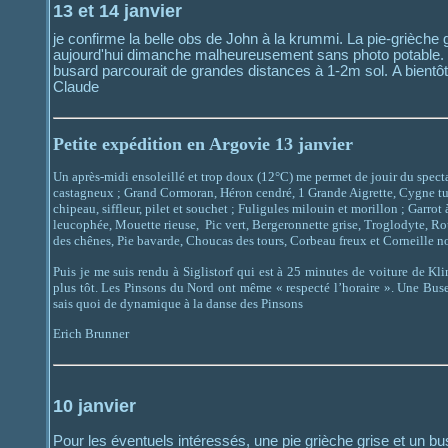
13 et 14 janvier
je confirme la belle obs de John à la krummi. La pie-grièche g
aujourd'hui dimanche malheureusement sans photo potable. La 
busard parcourait de grandes distances à 1-2m sol. A bientôt
Claude
Petite expédition en Argovie 13 janvier
Un après-midi ensoleillé et trop doux (12°C) me permet de jouir du specta
castagneux ; Grand Cormoran, Héron cendré, 1 Grande Aigrette, Cygne tub
chipeau, siffleur, pilet et souchet ; Fuligules milouin et morillon ; Garr
leucophée, Mouette rieuse, Pic vert, Bergeronnette grise, Troglodyte, R
des chênes, Pie bavarde, Choucas des tours, Corbeau freux et Corneille no
Puis je me suis rendu à Siglistorf qui est à 25 minutes de voiture de K
plus tôt. Les Pinsons du Nord ont même « respecté l’horaire ». Une Bus
sais quoi de dynamique à la danse des Pinsons
Erich Brunner
10 janvier
Pour les éventuels intéressés, une pie grièche grise et un bu