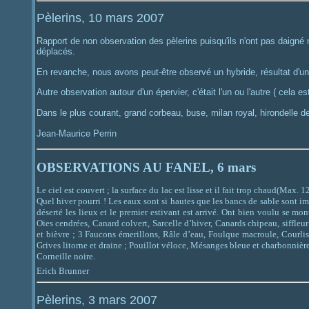
Pèlerins, 10 mars 2007
Rapport de non observation des pèlerins puisqu'ils n'ont pas daigné 
déplacés.
En revanche, nous avons peut-être observé un hybride, résultat d'un 
Autre observation autour d'un épervier, c'était l'un ou l'autre ( cela est
Dans le plus courant, grand corbeau, buse, milan royal, hirondelle de
Jean-Maurice Perrin
OBSERVATIONS AU FANEL, 6 mars
Le ciel est couvert ; la surface du lac est lisse et il fait trop chaud(Ma
Quel hiver pourri ! Les eaux sont si hautes que les bancs de sable sont 
déserté les lieux et le premier estivant est arrivé. Ont bien voulu se 
Oies cendrées, Canard colvert, Sarcelle d’hiver, Canards chipeau, siffleur
et bièvre ; 3 Faucons émerillons, Râle d’eau, Foulque macroule, Courli
Grives litorne et draine ; Pouillot véloce, Mésanges bleue et charbonnièr
Corneille noire.
Erich Brunner
Pèlerins, 3 mars 2007