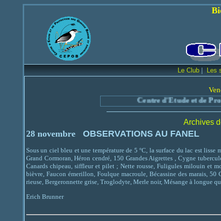
Bienvenue sur le
|
Le Club
Les 
Ven
Centre d'Etude et de Protection des
Archives d
28 novembre
OBSERVATIONS AU FANEL
Sous un ciel bleu et une température de 5 °C, la surface du lac est lisse 
Grand Cormoran, Héron cendré, 150 Grandes Aigrettes , Cygne tuberculé,
Canards chipeau, siffleur et pilet ; Nette rousse, Fuligules milouin et 
bièvre, Faucon émerillon, Foulque macroule, Bécassine des marais, 50 
rieuse, Bergeronnette grise, Troglodyte, Merle noir, Mésange à longue 
Erich Brunner