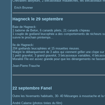
Chevaliers aboyeurs, 2 Bécasseaux maubèches, les Bécasseaux minu
Erich Brunner
Hagneck le 29 septembre
Baie de Hagneck:
1 tadorne de Belon, 6 canards pilets, 21 canards chipeau
1 couple de goéland leucophée a des comportements de nicheurs sur
suivre le prochain printemps...
:
Ile de Hagneck
204 goélands leucophées et 15 mouettes rieuses.
Malgré le débarquement de 3 ados qui viennent griller une clope sur 
1 petit gravelot, 3 grand gravelot, 3 bécasseaux variables, 4 bécas
Moralité l'île est assez grande pour que les dérangements ne fassent
Jean-Pierre Frauche
22 septembre Fanel
Outre les hivernants habituels, 30- 40 Mésanges à moustache et la
André Calame (photos tirées du film)