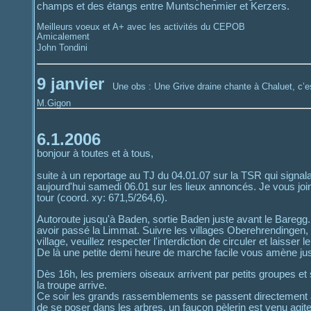
champs et des étangs entre Muntschenmier et Kerzers.
Meilleurs voeux et A+ avec les activités du CEPOB
Amicalement
John Tondini
9 janvier
Une obs : Une Grive draine chante à Chaluet, c’es
M.Gigon
6.1.2006
bonjour à toutes et à tous,
suite à un reportage au TJ du 04.01.07 sur la TSR qui signalai
aujourd'hui samedi 06.01 sur les lieux annoncés. Je vous joins
tour (coord. xy: 671,5/264,6).
Autoroute jusqu'à Baden, sortie Baden juste avant le Baregg
avoir passé la Limmat. Suivre les villages Oberehrendingen, U
village, veuillez respecter l'interdiction de circuler et laisser 
De là une petite demi heure de marche facile vous amène jusq
Dès 16h, les premiers oiseaux arrivent par petits groupes et s
la troupe arrive.
Ce soir les grands rassemblements se passent directement au
de se poser dans les arbres, un faucon pèlerin est venu agiter