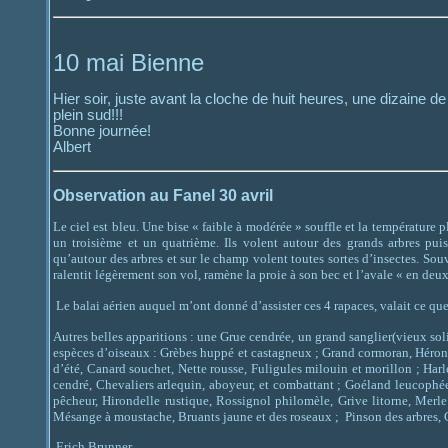
10 mai Bienne
Hier soir, juste avant la cloche de huit heures, une dizaine 
plein sud!!!
Bonne journée!
Albert
Observation au Fanel 30 avril
Le ciel est bleu. Une bise « faible à modérée » souffle et la températur
un troisième et un quatrième. Ils volent autour des grands arbres pui
qu’autour des arbres et sur le champ volent toutes sortes d’insectes. Souv
ralentit légèrement son vol, ramène la proie à son bec et l’avale « en deu
Le balai aérien auquel m’ont donné d’assister ces 4 rapaces, valait ce que
Autres belles apparitions : une Grue cendrée, un grand sanglier(vieux solit
espèces d’oiseaux : Grèbes huppé et castagneux ; Grand cormoran, Hérons
d’été, Canard souchet, Nette rousse, Fuligules milouin et morillon ; Har
cendré, Chevaliers arlequin, aboyeur, et combattant ; Goéland leucophée,
pêcheur, Hirondelle rustique, Rossignol philomèle, Grive litorne, Merle n
Mésange à moustache, Bruants jaune et des roseaux ; Pinson des arbres, 
Erich Brunner