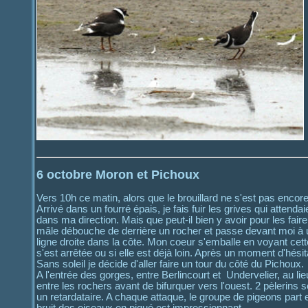
6 octobre Moron et Pichoux
Vers 10h ce matin, alors que le brouillard ne s'est pas encore
Arrivé dans un fourré épais, je fais fuir les grives qui atten
dans ma direction. Mais que peut-il bien y avoir pour les fair
mâle débouche de derrière un rocher et passe devant moi à un
ligne droite dans la côte. Mon coeur s'emballe en voyant ce
s'est arrêtée ou si elle est déjà loin. Après un moment d'hés
Sans soleil je décide d'aller faire un tour du côté du Pichoux.
A l'entrée des gorges, entre Berlincourt et Undervelier, au l
entre les rochers avant de bifurquer vers l'ouest. 2 pèlerins 
un retardataire. A chaque attaque, le groupe de pigeons part en
bruit des oiseaux en piqué est impressionnant.