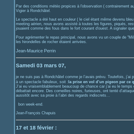
Par des conditions météo propices à l'observation ( contrairement au
Vigier à Rondchâtel.
Le spectacle a été haut en couleur ( le ciel étant même devenu bleu ).
meeting aérien, nous avons assisté à toutes les figures, piqués, re
jouaient comme des fous dans le fort courant d'ouest. A signaler qu
Pour agrémenter le repas principal, nous avons vu un couple de ''Mila
les hirondelles de rocher étaient arrivées.
Jean-Maurice Perrin
Samedi 03 mars 07,
je ne suis pas à Rondchâtel comme je l’avais prévu. Toutefois, j’ai p
à un spectacle fabuleux, soit :
la prise en vol d’un pigeon par ce 
J’ai eu vraisemblablement beaucoup de chance car j’ai eu le temps d
débattait encore. Des corneilles noires, furieuses, ont tenté d’attaqu
aussitôt avec sa proie à l’abri des regards indiscrets…
bon week-end.
Jean-François Chapuis
17 et 18 février :