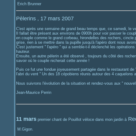
Erich Brunner
Pèlerins , 17 mars 2007
C'est après une semaine de grand beau temps que, ce samedi, le ven
Il fallait être présent aux environs de 0900h pour voir passer le co
en couple comme le grand corbeau, hirondelles des rochers, cincle pl
grise, rien à se mettre dans la pupille jusqu'à l'apéro dont nous avons 
C'est justement '' l'apéro '' qui a semble-t-il déclenché les opérati
hauteur.
Ensuite, un autre pèlerin a été observé , toujours du côté des roc
savoir où le couple nicherait cette année !
Puis ce fut une fondue joyeusement partagée dans le restaurant de '' L
l'abri du vent '' Un des 18 cépobiens réunis autour des 4 caquelons a eu 
Nous suivrons l'évolution de la situation et rendez-vous aux '' nouvel
Jean-Maurice Perrin
11 mars
Rec
premier chant de Pouillot véloce dans mon jardin à
M.Gigon.