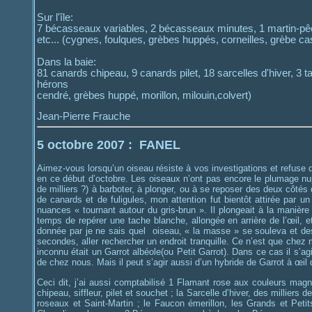
Sur l'île:
7 bécasseaux variables, 2 bécasseaux minutes, 1 martin-pê
etc... (cygnes, foulques, grèbes huppés, corneilles, grèbe ca
Dans la baie:
81 canards chipeau, 9 canards pilet, 18 sarcelles d'hiver, 3
hérons
cendré, grèbes huppé, morillon, milouin,colvert)
Jean-Pierre Frauche
5 octobre 2007 :
FANEL
Aimez-vous lorsqu’un oiseau résiste à vos investigations et refuse de
en ce début d’octobre. Les oiseaux n’ont pas encore le plumage nupt
de milliers ?) à barboter, à plonger, ou à se reposer des deux côté
de canards et de fuligules, mon attention fut bientôt attirée par un 
nuances « tournant autour du gris-brun ». Il plongeait à la manière
temps de repérer une tache blanche, allongée en arrière de l’œil, e
donnée par je ne sais quel oiseau, « la masse » se souleva et des 
secondes, aller rechercher un endroit tranquille. Ce n’est que chez m
inconnu était un Garrot albéole(ou Petit Garrot). Dans ce cas il s’a
de chez nous. Mais il peut s’agir aussi d’un hybride de Garrot à œil
Ceci dit, j’ai aussi comptabilisé 1 Flamant rose aux couleurs mag
chipeau, siffleur, pilet et souchet ; la Sarcelle d’hiver, des milliers
roseaux et Saint-Martin ; le Faucon émerillon, les Grands et Peti