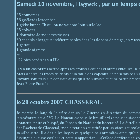
Samedi 10 novembre,
Hagneck
, par un temps d
35 cormorans
56 goélands leucophée
1 grèbe huppé Eh oui on ne voit pas loin sur le lac
35 colverts
1 douzaine de mouettes rieuses
60 canards plongeurs indéterminables dans les flocons de neige, on y re
1 garrot
1 grande aigrette
et ...
22 oies cendrées sur l'île!
Il y a un castor très actif d'après les arbustes coupés et arbres entaillés. J
Mais d'après les traces de dents et la taille des copeaux, je ne serais pas s
travaux sont frais. On constate aussi qu'il ne subsiste aucune petite branc
Jean-Pierre Frauche
le 28 octobre 2007 CHASSERAL
Je marche le long de la crête depuis La Citerne en direction du sommet.
température est à 7°C. Le Plateau est sous le brouillard et nous jouisso
nonnette, noire et huppé, du Pinson du Nord et du beccroisé. La Sittelle t
des Rochers de Chasseral, mon attention est attirée par un oiseau survolan
sa silhouette. Il a des ailes larges et quelque peu arrondies ainsi qu’u
distingue aucune couleur et cette « apparition » s’efface derrière une co