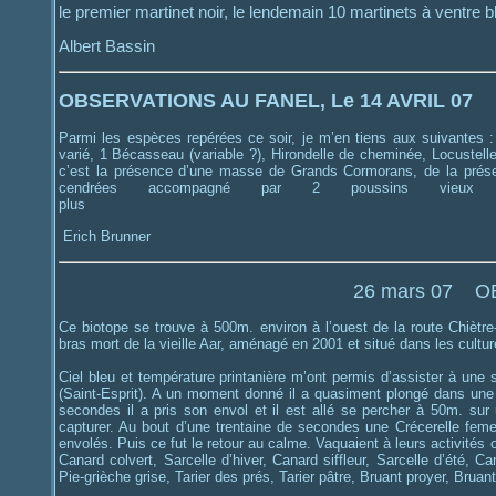
le premier martinet noir, le lendemain 10 martinets à ventre b
Albert Bassin
OBSERVATIONS AU FANEL, Le 14 AVRIL 07
Parmi les espèces repérées ce soir, je m’en tiens aux suivantes 
varié, 1 Bécasseau (variable ?), Hirondelle de cheminée, Locustelle
c’est la présence d’une masse de Grands Cormorans, de la prése
cendrées accompagné par 2 poussins vieu
plus
Erich Brunner
26 mars 07 O
Ce biotope se trouve à 500m. environ à l’ouest de la route Chièt
bras mort de la vieille Aar, aménagé en 2001 et situé dans les cultu
Ciel bleu et température printanière m’ont permis d’assister à une
(Saint-Esprit). A un moment donné il a quasiment plongé dans une 
secondes il a pris son envol et il est allé se percher à 50m. sur
capturer. Au bout d’une trentaine de secondes une Crécerelle feme
envolés. Puis ce fut le retour au calme. Vaquaient à leurs activité
Canard colvert, Sarcelle d’hiver, Canard siffleur, Sarcelle d’été,
Pie-grièche grise, Tarier des prés, Tarier pâtre, Bruant proyer, Brua