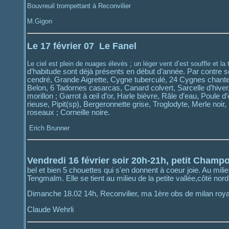
Bouvreuil trompettant à Reconvilier
M.Gigon
Le 17 février 07 Le Fanel
Le ciel est plein de nuages élevés ; un léger vent d’est souffle et l
d’habitude sont déjà présents en début d’année. Par contre
cendré, Grande Aigrette, Cygne tuberculé, 24 Cygnes chante
Belon, 6 Tadornes casarcas, Canard colvert, Sarcelle d’hiver, 
morillon ; Garrot à œil d’or, Harle bièvre, Râle d’eau, Poul
rieuse, Pipit(sp), Bergeronnette grise, Troglodyte, Merle noi
roseaux ; Corneille noire.
Erich Brunner
Vendredi 16 février soir 20h-21h, petit Champo
bel et bien 5 chouettes qui s'en donnent à coeur joie. Au mi
Tengmalm. Elle se tient au milieu de la petite vallée,côté nord
Dimanche 18.02 14h, Reconvilier, ma 1ère obs de milan royal
Claude Wehrli