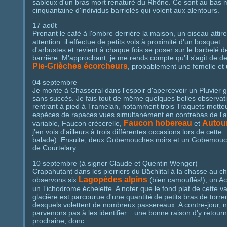
sableux d'un bras mort renaturé du Rhône. Ce sont au bas 
cinquantaine d'individus barriolés qui volent aux alentours.
17 août
Prenant le café à l'ombre derrière la maison, un oiseau attir
attention: il effectue de petits vols à proximité d'un bosquet
d'arbustes et revient à chaque fois se poser sur le barbelé de
barrière. M'approchant, je me rends compte qu'il s'agit de d
Pie-Grièches écorcheurs
, probablement une femelle et 
04 septembre
Je monte à Chasseral dans l'espoir d'apercevoir un Pluvier g
sans succès. Je fais tout de même quelques belles observat
rentrant à pied à Tramelan, notamment trois Traquets motte
espèces de rapaces vues simultanément en contrebas de l'
Faucon hobereau
Autou
variable, Faucon crécerelle,
et
j'en vois d'ailleurs à trois différentes occasions lors de cette
balade). Ensuite, deux Gobemouches noirs et un Gobemouch
de Courtelary.
10 septembre (à signer Claude et Quentin Wenger)
Crapahutant dans les pierriers du Bächlital à la chasse au c
Lagopèdes alpins
observons six
(bien camouflés!), un Ac
un Tichodrome échelette. A noter que le fond plat de cette va
glacière est parcourue d'une quantité de petits bras de torren
desquels volettent de nombreux passereaux. A contre-jour, 
parvenons pas à les identifier... une bonne raison d'y retour
prochaine, donc.