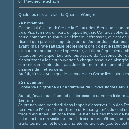
04 Pie-grièche schach
Quelques obs en vrac de Quentin Wenger.
24 novembre
Calme plat à la Tourbière de la Chaux-des-Breuleux : une t
trois Pics (un noir, un vert, un épeiche), six Canards colverts
sortie comporte toujours un élément intéressant, et c'est en r
Bioulet que je vois l'image du jour : un Autour des palombes v
avant, mais rate l'attaque proprement dite : c'est le raffut de
elles tournent autour de l'agresseur, criaillent à qui mieux mi
l'attaquent en piqué. Lui, une fois assuré de l'absence de ré
s'aplatissant ailes entr'ouvertes à chaque assaut en plongée d
corneilles ne l'entendent pas de cette oreille et le forcent à 
dizaines de mètres déjà.
Au fait, s'aviez-vous que le plumage des Corneilles noires 
25 novembre
J'observe un groupe d'une trentaine de Grives litornes aux 
Au fait, j'avais oublié une obs intéressante dans ma liste réca
1er juin
Je prends mon vendredi dans l'espoir d'observer l'un des 
réserve de l'Auried (entre Berne et Fribourg, près du conflu
trace d'étourneau en robe rose. Je n'en fais pas moins de be
cet extrait de ma visite du Fanel : trois Tariers pâtres, un
Guifettes noires, et le clou: une Sterne arctique (courtes patt