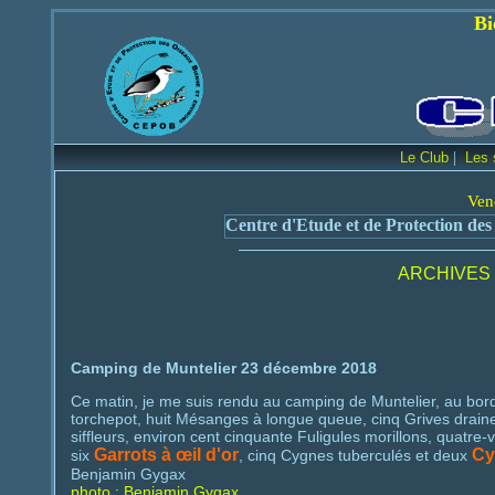
Bienvenue sur le
|
Le Club
Les 
Ven
Centre d'Etude et de Protection des
ARCHIVES 
Camping de Muntelier 23 décembre 2018
Ce matin, je me suis rendu au camping de Muntelier, au bord d
torchepot, huit Mésanges à longue queue, cinq Grives draine
siffleurs, environ cent cinquante Fuligules morillons, quatr
Garrots à œil d'or
Cy
six
, cinq Cygnes tuberculés et deux
Benjamin Gygax
photo : Benjamin Gygax