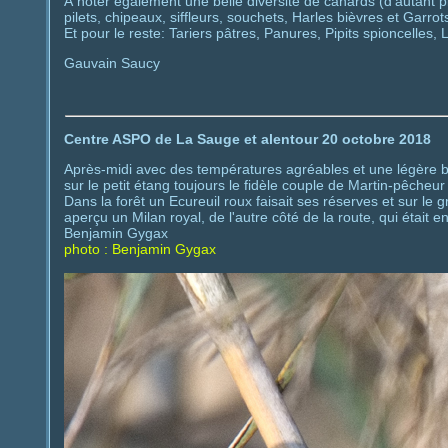
À noter également une belle diversité de canards (d'autant p
pilets, chipeaux, siffleurs, souchets, Harles bièvres et Garrot
Et pour le reste: Tariers pâtres, Panures, Pipits spioncelles, 
Gauvain Saucy
Centre ASPO de La Sauge et alentour 20 octobre 2018
Après-midi avec des températures agréables et une légère bi
sur le petit étang toujours le fidèle couple de Martin-pêch
Dans la forêt un Ecureuil roux faisait ses réserves et sur le g
aperçu un Milan royal, de l'autre côté de la route, qui était e
Benjamin Gygax
photo : Benjamin Gygax