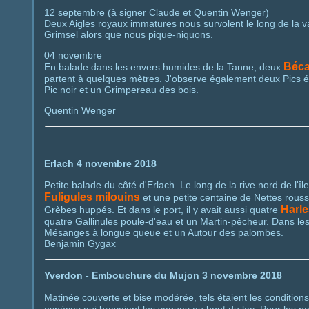
12 septembre (à signer Claude et Quentin Wenger)
Deux Aigles royaux immatures nous survolent le long de la v
Grimsel alors que nous pique-niquons.
04 novembre
Béca
En balade dans les envers humides de la Tanne, deux
partent à quelques mètres. J'observe également deux Pics é
Pic noir et un Grimpereau des bois.
Quentin Wenger
Erlach 4 novembre 2018
Petite balade du côté d'Erlach. Le long de la rive nord de l'îl
Fuligules milouins
et une petite centaine de Nettes rouss
Harle
Grèbes huppés. Et dans le port, il y avait aussi quatre
quatre Gallinules poule-d'eau et un Martin-pêcheur. Dans les 
Mésanges à longue queue et un Autour des palombes.
Benjamin Gygax
Yverdon - Embouchure du Mujon 3 novembre 2018
Matinée couverte et bise modérée, tels étaient les conditio
espèces qui bravaient les vagues au bout du lac. Pour les p