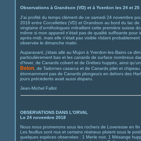
Observations à Grandson (VD) et à Yverdon les 24 et 2
J'ai profité du temps clément de ce samedi 24 novembre pou
2018 entre Corcellettes (VD) et Grandson au bord du lac de 
vingtaine d'ornithologues mitraillant cette première suisse
même si mon appareil n'était pas de qualité suffisante pour
après-midi, mais elle n'était pas visible rôdant probablement
observée le dimanche matin.
Auparavant, j'étais allé au Mujon à Yverdon-les-Bains ce dim
particulièrement bas et les canards de surface nombreux dans
d'hiver, de Canards colvert et de Grèbes huppés, ainsi qu'u
Belon
, de Tadornes casarca et de Canards pilet et chipeau.
étonnamment pas de Canards plongeurs en dehors des Harles bi
jours précédents avait aussi disparu.
Jean-Michel Fallot
OBSERVATIONS DANS L’ORVAL
Le 24 novembre 2018
Nous nous promenons sous les rochers de Loveresse en fin d’
Les feuillus sont nus et certains résineux ploient sous le poi
quelques espèces observées : 1 Merle noir, 1 Mésange huppé