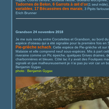
huppé, Courlis cendré, Mouette rieuse, Goéland leucophée, 
Tadornes de Belon
6 Garrots à œil d’or
,
(1 seul mâle)
variables
17 Bécassines des marais
,
, 3 Pipits farlou
Erich Brunner
Grandson 24 novembre 2018
Je me suis rendu entre Corcelettes et Grandson, au bord du 
espèce d'oiseau qui a été signalée pour la première fois en 
Pie-grièche schach
. Cette espèce de Pie-grièche vit sur 
Malaisie et elle comprend neuf sous-espèces. Mis à part cette
riveraine comme un Pic épeiche, quelques Grives draines, de
charbonnières et bleues. Côté lac il y avait des Foulques ma
signalé et que malheureusement je n'ai pas pu voir car un bat
Benjamin Gygax
photo : Benjamin Gygax