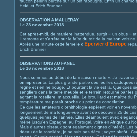
faucon pèlerin perché sur un pin rabougris. Enfin un chamois
Heidi et Erich Brunner
OBSERVATION A MALLERAY
Le 23 novembre 2018
Cet après-midi, de manière inattendue, surgit « un obus » et 
il remonte et s’arrête sur le faîte du toit de la maison voisine
Epervier d’Europe
Après une minute cette femelle d’
repar
Erich Brunner
OBSERVATIONS AU FANEL
Le 16 novembre 2018
Nous sommes au début de la « saison morte ». Je traverse la fo
omniprésente. La plus grande partie des feuilles caduques re
règne et rien ne bouge. Et pourtant la vie est là. Quelques s
sangliers dans la terre meuble et le terrain retourné par les
agitant la roselière, m’accueille. Le brouillard est maître du P
température me paraît proche du point de congélation.
Ce que les amateurs d’ornithologie espèrent voir en novem
longuement de ma longue-vue avant de découvrir 25 de ces
quelques jeunes de l’année. Elles déambulent avec élégance s
mène jusqu’en Espagne, au Portugal, voire en Afrique du No
Mais d’autres oiseaux sont également dignes d’intérêt. Les 
rideau de la roselière, je ne suis pas déçu ; voyez plutôt : Cy