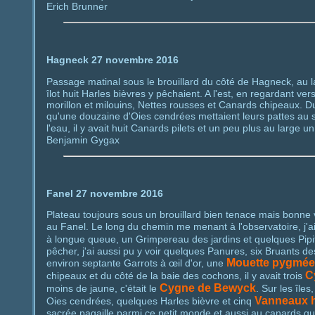
Erich Brunner
Hagneck 27 novembre 2016
Passage matinal sous le brouillard du côté de Hagneck, au larg
îlot huit Harles bièvres y pêchaient. A l'est, en regardant ve
morillon et milouins, Nettes rousses et Canards chipeaux. Du
qu'une douzaine d'Oies cendrées mettaient leurs pattes au 
l'eau, il y avait huit Canards pilets et un peu plus au large 
Benjamin Gygax
Fanel 27 novembre 2016
Plateau toujours sous un brouillard bien tenace mais bonne vi
au Fanel. Le long du chemin me menant à l'observatoire, j'
à longue queue, un Grimpereau des jardins et quelques Pipit
pêcher, j'ai aussi pu y voir quelques Panures, six Bruants des
Mouette pygmée
environ septante Garrots à œil d'or, une
C
chipeaux et du côté de la baie des cochons, il y avait trois
Cygne de Bewyck
moins de jaune, c'était le
. Sur les île
Vanneaux 
Oies cendrées, quelques Harles bièvre et cinq
sacrée pagaille parmi ce petit monde et aussi au canards qui