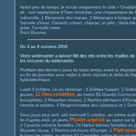
Ayant peu de temps, je scrute uniquement le côté « Chablai
de : une septantaine d’Oies cendrées, une cinquantaine de 
crécerelle, 1 Bécassine des marais, 2 Mésanges à longue que
Sarcelle d’hiver, Canards colvert, chipeau, et pilet ; Harle
grise, Corneille noire.
Erich Brunner
Du 3 au 8 octobre 2016
Votre webmaster a laisser filé des obs entre les mailles de 
les excuses du webmaster.
Profitant des derniers jours de beau temps avant la dégrada
en fin de journées pour visiter à deux reprises le delta de H
hydroélectrique.
Lundi 3 octobre, j’ai pu observer : 3 Grèbes huppés, 2 Grè
11 Oies cendrées
jeunes,
, au moins 55 Grands Cormoran
leucophées, 2 Mouettes rieuses, 2 Martins-pêcheurs d'Euro
l’année et adultes, 2 Bergeronnettes des ruisseaux et 1 Gri
Deux jours plus tard, soit mercredi 5 octobre, au même endroi
Pluvier argenté
fin d’après-midi, un jeune
au repos sur le 
2 Canards colverts femelles, 24 Harles bièvres femelles o
Pipit spio
Mouette rieuse, 2 Martins-pêcheurs d'Europe, 1
le banc de galets, au moins 53 Corneilles noires et un vol