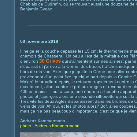
Chablais de Cudrefin, où se trouvait aussi une douzaine de 
Benjamin Gygax
08 novembre 2016
Il neige et la couche dépasse les 15 cm; le thermomètre marq
chamois de Chasseral. Un peu à l'est de la métairie des Plâ
30 Grives
d'environ
qui s'alimentent sur des alisiers: parm
s'épaissit et j'arrive à la Corne: des traces fraîches indique
hors de ma vue. Alors que je quitte la Corne pour aller contre 
proviennent d'un point fixe, quelque part depuis la Combe G
Malgré le brouillard épais, je retourne rapidement contre la 
maintenant, allant contre le pré aux auges et revenant en p
400 en mains... tout à coup, une énorme silhouette apparaît
photos et j'aperçois alors une seconde silhouette qui suit la 
Très vite les deux Aigles disparaissent dans les brumes de C
viens de voir. Ah oui, et les photos alors? Bof, ailes coupé
mais ça n'a pas beaucoup d'importance, c'est ce que je vien
Andreas Kammermann
photo : Andreas Kammermann