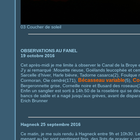
03 Coucher de soleil
OBSERVATIONS AU FANEL
19 octobre 2016
Cet après-midi je me limite à observer le Canal de la Broye 
J’y ai remarqué :Mouette rieuse, Goélands leucophée et cend
Sarcelle d’hiver, Harle bièvre, Tadorne casarca(2), Foulque
Bécasseau variable
Co
Cormoran, Oie cendré(171),
(5),
Bergeronnette grise, Corneille noire et Busard des roseaux(
Enfin un sanglier est sorti à 14h.50 de la roselière qui se d
bancs de sable et a nagé jusqu’aux grèves, avant de dispara
Erich Brunner
Hagneck 25 septembre 2016
Ce matin, je me suis rendu à Hagneck entre 9h et 10h30. Les
menant au lac sont gentiment finis, des îlots de gravier y 