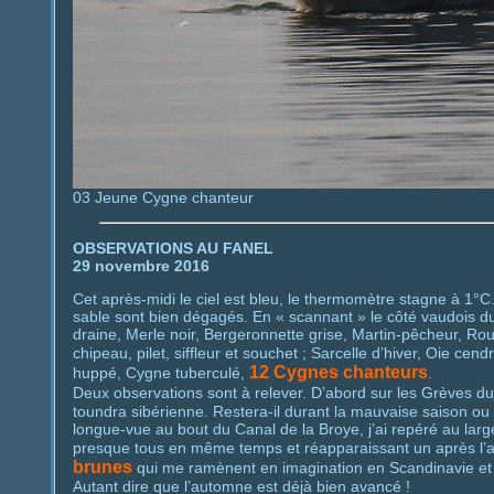
03 Jeune Cygne chanteur
OBSERVATIONS AU FANEL
29 novembre 2016
Cet après-midi le ciel est bleu, le thermomètre stagne à 1°C.
sable sont bien dégagés. En « scannant » le côté vaudois d
draine, Merle noir, Bergeronnette grise, Martin-pêcheur, Ro
chipeau, pilet, siffleur et souchet ; Sarcelle d’hiver, Oie cend
12 Cygnes chanteurs
huppé, Cygne tuberculé,
.
Deux observations sont à relever. D’abord sur les Grèves du
toundra sibérienne. Restera-il durant la mauvaise saison ou 
longue-vue au bout du Canal de la Broye, j’ai repéré au larg
presque tous en même temps et réapparaissant un après l’aut
brunes
qui me ramènent en imagination en Scandinavie et 
Autant dire que l’automne est déjà bien avancé !