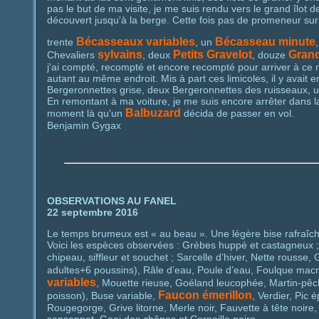
pas le but de ma visite, je me suis rendu vers le grand îlot de
découvert jusqu'à la berge. Cette fois pas de promeneur sur l'î
Bécasseaux variables
Bécasseau minute
trente
, un
sylvains
Petits Gravelot
Grand
Chevaliers
, deux
, douze
j'ai compté, recompté et encore recompté pour arriver à ce n
autant au même endroit. Mis à part ces limicoles, il y avait 
Bergeronnettes grise, deux Bergeronnettes des ruisseaux, u
En remontant à ma voiture, je me suis encore arrêter dans la f
Balbuzard
moment là qu'un
décida de passer en vol.
Benjamin Gygax
OBSERVATIONS AU FANEL
22 septembre 2016
Le temps brumeux est « au beau ». Une légère bise rafraîchi
Voici les espèces observées : Grèbes huppé et castagneux 
chipeau, siffleur et souchet ; Sarcelle d’hiver, Nette rousse,
adultes+6 poussins), Râle d’eau, Poule d’eau, Foulque mac
variables
, Mouette rieuse, Goéland leucophée, Martin-pê
Faucon émerillon
poisson), Buse variable,
, Verdier, Pic 
Rougegorge, Grive litorne, Merle noir, Fauvette à tête noire