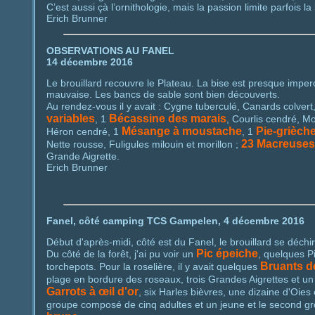
C’est aussi çà l’ornithologie, mais la passion limite parfois la l
Erich Brunner
OBSERVATIONS AU FANEL
14 décembre 2016
Le brouillard recouvre le Plateau. La bise est presque imperc
mauvaise. Les bancs de sable sont bien découverts.
Au rendez-vous il y avait : Cygne tuberculé, Canards colvert,
variables
Bécassine des marais
, 1
, Courlis cendré, M
Mésange à moustache
Pie-grièche
Héron cendré, 1
, 1
23 Macreuses
Nette rousse, Fuligules milouin et morillon ;
Grande Aigrette.
Erich Brunner
Fanel, côté camping TCS Gampelen, 4 décembre 2016
Début d'après-midi, côté est du Fanel, le brouillard se déchir
Pic épeiche
Du côté de la forêt, j'ai pu voir un
, quelques P
Bruants d
torchepots. Pour la roselière, il y avait quelques
plage en bordure des roseaux, trois Grandes Aigrettes et u
Garrots à œil d'or
, six Harles bièvres, une dizaine d'Oies
groupe composé de cinq adultes et un jeune et le second gr