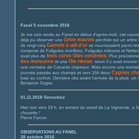
Fanel 5 novembre 2016
Je me suis rendu au Fanel en début d'après-midi, ciel couver
Grive mauvis
déjà pu observer une
perchée sur un arbre l
Garrots à œil d'or
de vingt-cinq
se nourrissaient parmi le
composé de Fuligules morillons, Fuligules milouins et Nettes 
trois cents Oies cendrées
avait plus de
. Plus précisémen
des moissons
Oie rieuse
et une
, sinon il y avait encor
une centaine de Canards chipeaux. Mais encore une trenta
Cygnes cha
journée passée aux champs et vers 15h deux
baie au cochon. Dernière obs avant l'arrivée de la pluie, un 
Benjamin Gygax
01.11.2016 Sonceboz
Hier soir vers 19 h, en sortant du stand de La Vignerole, à 
chouette !
Pierre Farron
OBSERVATIONS AU FANEL
28 octobre 2016