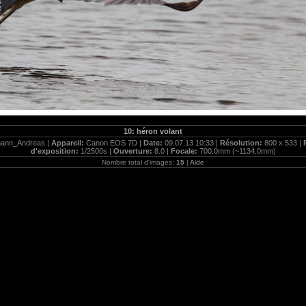
10: héron volant
ann_Andreas |
Appareil:
Canon EOS 7D |
Date:
09.07.13 10:33 |
Résolution:
800 x 533 |
d'exposition:
1/2500s |
Ouverture:
8.0 |
Focale:
700.0mm (~1134.0mm)
Nombre total d'images:
15
|
Aide