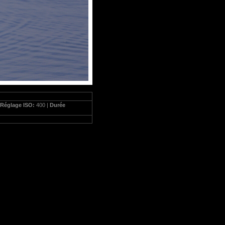
Réglage ISO:
400 |
Durée