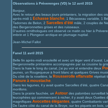
Observations à Préverenges (VD) le 12 avril 2015
Bonjour,
Avec le retour des beaux jours printaniers, la migration des 
Echasse blanche
après-midi 1
, 1 Bécasseau variable, 1 B
Sarcelles d'été
Tadornes de Belon, 2
mâle, 2 couples de Ne
des Bergeronnettes grises et des ruisseaux.
D'autres ornithologues ont observé ce matin ou hier à Préver
imbrin et 1 Plongeon arctique en plumage nuptial.
Jean-Michel Fallot
Fanel 11 avril 2015
Belle fin après-midi ensoleillé et avec un léger vent d'ouest. 
Bergeronnette printanière accompagnée par sa cousine la gri
Pou
Dans la haie le long du canal, j'ai pu voir et entendre deux
jaunes, un Rougequeue à front blanc et quelques Grives musi
Rousserolle effarvatte
Du côté de la roselière, la
répétait
Panure à moustache
.
Dans les lagunes, il y avait quatre Sarcelles d'été, quatre Cana
morillons.
Autour
Dans la prairie fauchée, un
des palombes surveillait l
leucophées qui commencent à nicher, il y avait deux Ouettes 
Avocettes élégantes
magnifiques
, quatre Combattants var
De l'autre côté du canal de la Broye, sur les piquets en bois