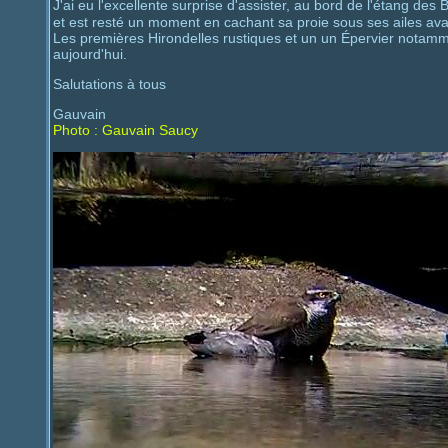
J'ai eu l'excellente surprise d'assister, au bord de l'étang de
et est resté un moment en cachant sa proie sous ses ailes av
Les premières Hirondelles rustiques et un un Épervier notamm
aujourd'hui.
Salutations à tous
Gauvain
Photo : Gauvain Saucy