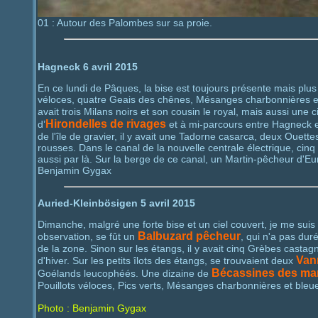
01 : Autour des Palombes sur sa proie.
Hagneck 6 avril 2015
En ce lundi de Pâques, la bise est toujours présente mais plus 
véloces, quatre Geais des chênes, Mésanges charbonnières et b
avait trois Milans noirs et son cousin le royal, mais aussi une 
Hirondelles de rivages
d’
et à mi-parcours entre Hagneck et
de l'île de gravier, il y avait une Tadorne casarca, deux Ouet
rousses. Dans le canal de la nouvelle centrale électrique, cin
aussi par là. Sur la berge de ce canal, un Martin-pêcheur d'Eu
Benjamin Gygax
Auried-Kleinbösigen 5 avril 2015
Dimanche, malgré une forte bise et un ciel couvert, je me suis
Balbuzard pêcheur
observation, se fût un
, qui n'a pas dur
de la zone. Sinon sur les étangs, il y avait cinq Grèbes castag
Van
d'hiver. Sur les petits îlots des étangs, se trouvaient deux
Bécassines des ma
Goélands leucophéés. Une dizaine de
Pouillots véloces, Pics verts, Mésanges charbonnières et bleue
Photo : Benjamin Gygax