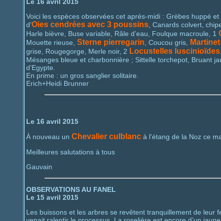
Le 16 avril 2015
Voici les espèces observées cet après-midi : Grèbes huppé e
Oies cendrées avec 3 poussins
d’
, Canards colvert, chipe
Harle bièvre, Buse variable, Râle d’eau, Foulque macroule, 1
Sterne pierregarin
Martinet
Mouette rieuse,
, Coucou gris,
Locustelles luscinioïdes
grise, Rougegorge, Merle noir, 2
Mésanges bleue et charbonnière ; Sittelle torchepot, Bruant j
d’Egypte.
En prime : un gros sanglier solitaire.
Erich+Heidi Brunner
Le 16 avril 2015
Chevalier culblanc
À nouveau un
à l'étang de la Noz ce ma
Meilleures salutations à tous
Gauvain
OBSERVATIONS AU FANEL
Le 15 avril 2015
Les buissons et les arbres se revêtent tranquillement de leur fe
venait ralentir le processus. La roselière est encore d’un jau