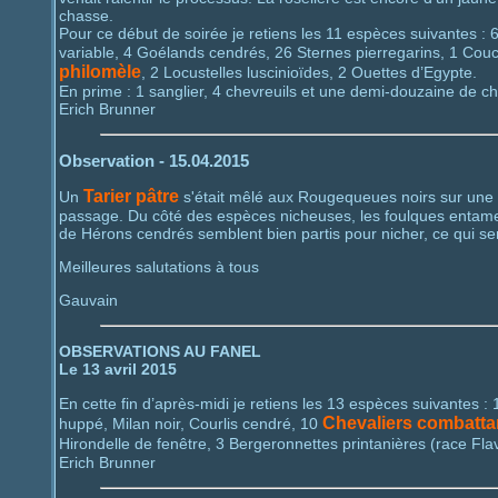
chasse.
Pour ce début de soirée je retiens les 11 espèces suivantes 
variable, 4 Goélands cendrés, 26 Sternes pierregarins, 1 Couc
philomèle
, 2 Locustelles luscinioïdes, 2 Ouettes d’Egypte.
En prime : 1 sanglier, 4 chevreuils et une demi-douzaine de c
Erich Brunner
Observation - 15.04.2015
Tarier pâtre
Un
s'était mêlé aux Rougequeues noirs sur une b
passage. Du côté des espèces nicheuses, les foulques entamen
de Hérons cendrés semblent bien partis pour nicher, ce qui sera
Meilleures salutations à tous
Gauvain
OBSERVATIONS AU FANEL
Le 13 avril 2015
En cette fin d’après-midi je retiens les 13 espèces suivantes 
Chevaliers combatta
huppé, Milan noir, Courlis cendré, 10
Hirondelle de fenêtre, 3 Bergeronnettes printanières (race Fla
Erich Brunner