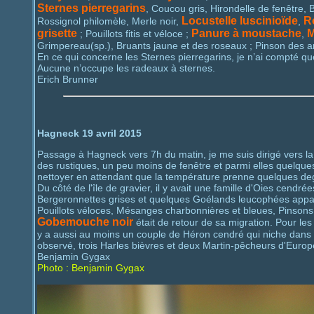
Sternes pierregarins
, Coucou gris, Hirondelle de fenêtre
Locustelle luscinioïde
Ro
Rossignol philomèle, Merle noir,
,
grisette
Panure à moustache
M
; Pouillots fitis et véloce ;
,
Grimpereau(sp.), Bruants jaune et des roseaux ; Pinson des a
En ce qui concerne les Sternes pierregarins, je n’ai compté qu
Aucune n’occupe les radeaux à sternes.
Erich Brunner
Hagneck 19 avril 2015
Passage à Hagneck vers 7h du matin, je me suis dirigé vers la pa
des rustiques, un peu moins de fenêtre et parmi elles quelques
nettoyer en attendant que la température prenne quelques de
Du côté de l'île de gravier, il y avait une famille d'Oies cendr
Bergeronnettes grises et quelques Goélands leucophées appar
Pouillots véloces, Mésanges charbonnières et bleues, Pinsons
Gobemouche noir
était de retour de sa migration. Pour les 
y a aussi au moins un couple de Héron cendré qui niche dans le 
observé, trois Harles bièvres et deux Martin-pêcheurs d'Europ
Benjamin Gygax
Photo : Benjamin Gygax