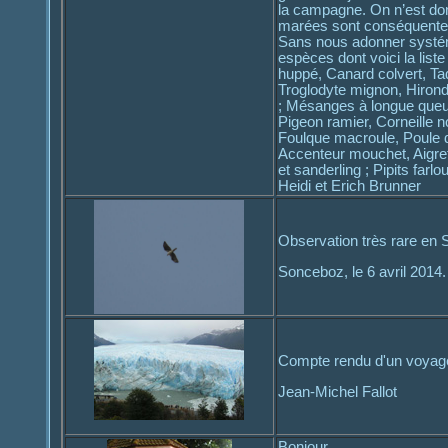
la campagne. On n’est donc
marées sont conséquente
Sans nous adonner systéma
espèces dont voici la list
huppé, Canard colvert, Ta
Troglodyte mignon, Hirondel
; Mésanges à longue queue
Pigeon ramier, Corneille 
Foulque macroule, Poule d’
Accenteur mouchet, Aigre
et sanderling ; Pipits farl
Heidi et Erich Brunner
Observation très rare en S
Sonceboz, le 6 avril 2014.
Compte rendu d'un voyage
Jean-Michel Fallot
Bonjour,