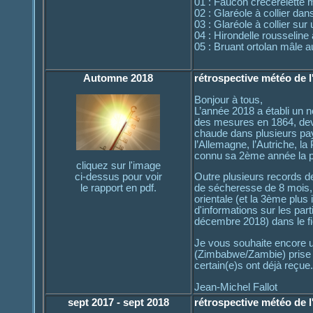
01 : Faucon crécerelette
02 : Glaréole à collier da
03 : Glaréole à collier sur
04 : Hirondelle rousseline 
05 : Bruant ortolan mâle 
Automne 2018
rétrospective météo de 
Bonjour à tous,
L’année 2018 a établi un 
des mesures en 1864, deva
chaude dans plusieurs pa
l’Allemagne, l’Autriche, l
connu sa 2ème année la pl
cliquez sur l'image
ci-dessus pour voir
Outre plusieurs records de
le rapport en pdf.
de sécheresse de 8 mois, 
orientale (et la 3ème plus
d'informations sur les par
décembre 2018) dans le fich
Je vous souhaite encore 
(Zimbabwe/Zambie) prise en
certain(e)s ont déjà reçue.
Jean-Michel Fallot
sept 2017 - sept 2018
rétrospective météo de 