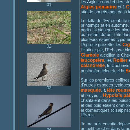
les Aigles criard et des 
01
Aigles pomarins
C
et 1
site de nourrissage de la f
Le delta de l'Evros abrit
printemps et en automne. 
partis, si bien que les p
ou restant durant l'été da
plusieurs espèces typiqu
Cig
l'Aigrette garzette, les
02
l'Huitrier pie, l'Echasse b
Glaréole
à collier, le Che
leucoptère
Rollier
, les
e
calandrelle
, le Cochevis 
Bo
printanière feldeck et la
Sur les premières collines
d'autres espèces typique
03
masquée
tête rouss
, à
Hypolaïs pâ
et proyer. L'
chantaient dans les buiss
et des bois étaient omnip
et domestiques (cisalpins)
l'Evros.
Je me suis ensuite déplacé
un petit crochet dans la g
04