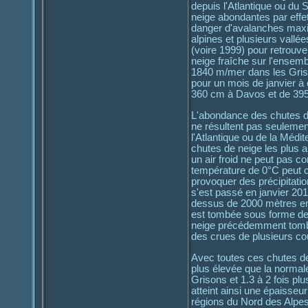
depuis l'Atlantique ou du
neige abondantes par effet
danger d'avalanches maxim
alpines et plusieurs vallé
(voire 1999) pour retrouver
neige fraîche sur l'ensem
1840 m/mer dans les Gris
pour un mois de janvier à
360 cm à Davos et de 395
L'abondance des chutes d
ne résultent pas seulemen
l'Atlantique ou de la Médi
chutes de neige les plus 
un air froid ne peut pas c
température de 0°C peut co
provoquer des précipitatio
s'est passé en janvier 20
dessus de 2000 mètres en 
est tombée sous forme de p
neige précédemment tombé
des crues de plusieurs c
Avec toutes ces chutes de 
plus élevée que la normale
Grisons et 1.3 à 2 fois pl
atteint ainsi une épaisse
régions du Nord des Alpes