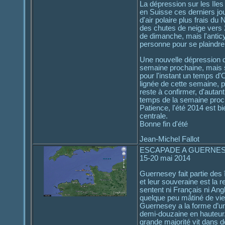
La dépression sur les Iles
en Suisse ces derniers jou
d'air polaire plus frais d
des chutes de neige vers 
de dimanche, mais l'anticy
personne pour se plaindre
Une nouvelle dépression de
semaine prochaine, mais s
pour l'instant un temps d'
lignée de cette semaine, p
reste à confirmer, d'autan
temps de la semaine proch
Patience, l'été 2014 est bi
centrale.
Bonne fin d'été
Jean-Michel Fallot
ESCAPADE A GUERNE
15-20 mai 2014
Guernesey fait partie des
et leur souveraine est la
sentent ni Français ni Angla
quelque peu mâtiné de vi
Guernesey a la forme d’un
demi-douzaine en hauteur.
grande majorité vit dans d