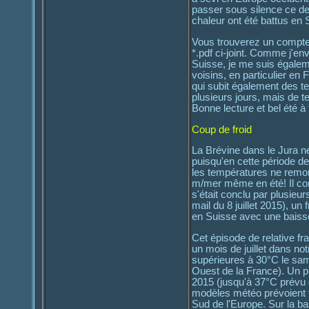
passer sous silence ce de
chaleur ont été battus en 
Vous trouverez un compte-r
*.pdf ci-joint. Comme j'en
Suisse, je me suis égalem
voisins, en particulier en
qui subit également des 
plusieurs jours, mais de t
Bonne lecture et bel été à
Coup de froid
La Brévine dans le Jura ne
puisqu'en cette période de 
les températures ne remont
m/mer même en été! Il con
s'était conclu par plusieur
mail du 8 juillet 2015), u
en Suisse avec une baisse
Cet épisode de relative 
un mois de juillet dans n
supérieures à 30°C le sam
Ouest de la France). Un pi
2015 (jusqu'à 37°C prévu 
modèles météo prévoient t
Sud de l'Europe. Sur la ba