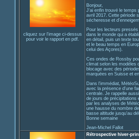
Bonjour,
J'ai enfin trouvé le temps
avril 2017. Cette période 
sécheresse et d'enneigeme
Pour les lecteurs pressés
cliquez sur l'image ci-dessus
dans le monde qui a établ
pour voir le rapport en pdf.
en détail, puis un texte to
et le beau temps en Europ
celui des Açores).
Ces ondes de Rossby pourr
climat selon les modèles cl
blocage avec des périodes
marquées en Suisse et en E
Dans l'immédiat, MétéoSui
avec la présence d'une fam
centrale. Je rappelle auss
de jours de précipitation
par les analyses de Météo
une hausse du nombre de jo
basse altitude jusqu'au dé
Bonne semaine
Jean-Michel Fallot
Rétrospective hiver-pri