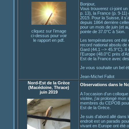
Bonjour,
Vous trouverez ci-joint un
p. 13), la France (p. 9-11)
2019. Pour la Suisse, il s'
depuis 1864 derrière celle
pour un mois de juin (et 
cliquez sur l'image
pointe de 37.0°C à Sion.
ci-dessus pour voir
le rapport en pdf.
Les températures ont été 
record national absolu de
Gard (44.1 --> 45.9°C). Il
l'Europe (48.0°C près d'At
Est de la France avec des 
Je vous souhaite un bel ét
Jean-Michel Fallot
Nord-Est de la Grèce
Observations dans le No
(Macédoine, Thrace)
juin 2019
A l'occasion d'un colloque 
visitée, j'ai prolongé mon
membres du CEPOB pour sa
Est de la Grèce.
Je suis d'abord allé dans l
endroit est un paradis po
vivant en Europe ont été o