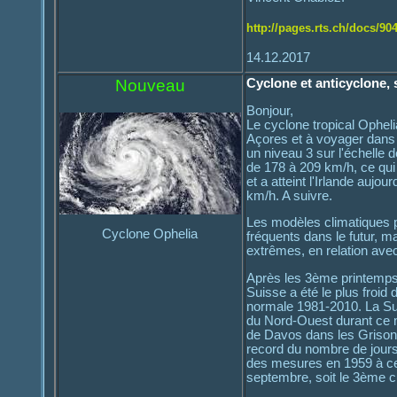
http://pages.rts.ch/docs/904
14.12.2017
Nouveau
Cyclone et anticyclone,
Bonjour,
Le cyclone tropical Ophel
Açores et à voyager dans ce
un niveau 3 sur l'échelle
de 178 à 209 km/h, ce qui 
et a atteint l'Irlande auj
km/h. A suivre.
Les modèles climatiques p
Cyclone Ophelia
fréquents dans le futur, 
extrêmes, en relation avec
Après les 3ème printemps 
Suisse a été le plus froid
normale 1981-2010. La Sui
du Nord-Ouest durant ce 
de Davos dans les Grisons 
record du nombre de jour
des mesures en 1959 à cet 
septembre, soit le 3ème c