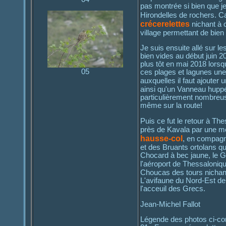
pas montrée si bien que j
Hirondelles de rochers. C
crécerelettes
nichant à c
village permettant de bien 
Je suis ensuite allé sur l
bien vides au début juin
plus tôt en mai 2018 lors
05
ces plages et lagunes un
auxquelles il faut ajouter 
ainsi qu'un Vanneau huppé
particulièrement nombreuse
même sur la route!
Puis ce fut le retour à 
près de Kavala par une mét
hausse-col
, en compagn
et des Bruants ortolans q
Chocard à bec jaune, le Gr
l'aéroport de Thessalonique
Choucas des tours nichant 
L'avifaune du Nord-Est de
l'acceuil des Grecs.
Jean-Michel Fallot
Légende des photos ci-con