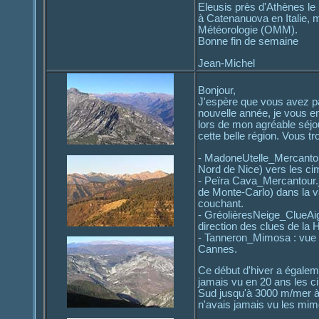
Eleusis près d'Athènes le 
à Catenanuova en Italie, m
Météorologie (OMM).
Bonne fin de semaine
Jean-Michel
Bonjour,
J'espère que vous avez pa
nouvelle année, je vous en
lors de mon agréable séjou
cette belle région. Vous tro
- MadoneUtelle_Mercantour
Nord de Nice) vers les ci
- Peïra Cava_Mercantour.j
de Monte-Carlo) dans la v
couchant.
- GréolièresNeige_ClueAig
direction des clues de la H
- Tanneron_Mimosa : vue s
Cannes.
Ce début d'hiver a égaleme
jamais vu en 20 ans les c
Sud jusqu'à 3000 m/mer à
n'avais jamais vu les mimo