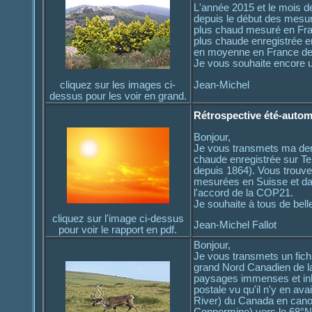
L'année 2015 et le mois d
depuis le début des mesu
plus chaud mesuré en Fra
plus chaude enregistrée e
en moyenne en France dep
Je vous souhaite encore 
cliquez sur les images ci-
Jean-Michel
dessus pour les voir en grand.
Rétrospective été-auto
Bonjour,
Je vous transmets ma dern
chaude enregistrée sur Te
depuis 1864). Vous trouver
mesurées en Suisse et dan
l'accord de la COP21.
Je souhaite à tous de bell
cliquez sur l'image ci-dessus
Jean-Michel Fallot
pour voir le rapport en pdf.
Bonjour,
Je vous transmets un fic
grand Nord Canadien de l
paysages immenses et inhab
postale vu qu'il n'y en a
River) du Canada en canoë