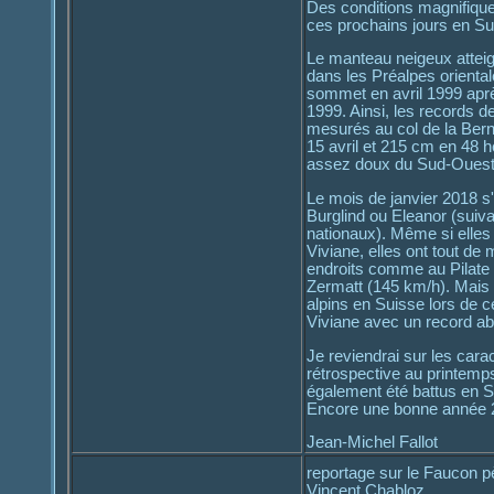
Des conditions magnifique
ces prochains jours en Sui
Le manteau neigeux attei
dans les Préalpes orienta
sommet en avril 1999 après
1999. Ainsi, les records d
mesurés au col de la Bern
15 avril et 215 cm en 48 h
assez doux du Sud-Ouest av
Le mois de janvier 2018 s'
Burglind ou Eleanor (suiva
nationaux). Même si elles 
Viviane, elles ont tout d
endroits comme au Pilate 
Zermatt (145 km/h). Mais l
alpins en Suisse lors de 
Viviane avec un record ab
Je reviendrai sur les cara
rétrospective au printemps
également été battus en S
Encore une bonne année 20
Jean-Michel Fallot
reportage sur le Faucon p
Vincent Chabloz.