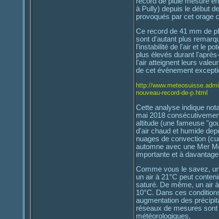
record de pluie mesuré en
à Pully) depuis le début
provoqués par cet orage c
Ce record de 41 mm de pl
sont d'autant plus remarqu
l'instabilité de l'air et l
plus élevés durant l'après
l'air atteignent leurs val
de cet événement exceptio
http://www.meteosuisse.admin
nouveau-record-de-p.html
Cette analyse indique not
mai 2018 consécutivement
altitude (une fameuse "gou
d'air chaud et humide dep
nuages de convection (cum
automne avec une Mer Méd
importante et à davantage
Comme vous le savez, un a
un air à 21°C peut conteni
saturé. De même, un air à
10°C. Dans ces conditions
augmentation des précipi
réseaux de mesures sont 
météorologiques.