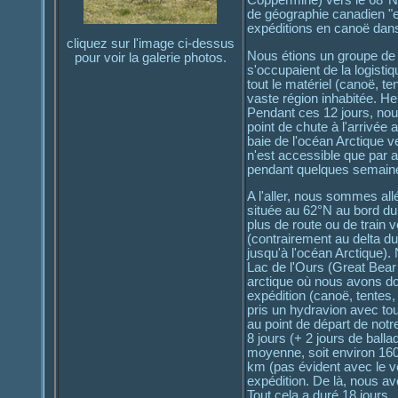
Coppermine) vers le 68°N 
de géographie canadien "e
expéditions en canoë dans
cliquez sur l'image ci-dessus
Nous étions un groupe de 
pour voir la galerie photos.
s'occupaient de la logisti
tout le matériel (canoë, t
vaste région inhabitée. Heu
Pendant ces 12 jours, nou
point de chute à l'arrivée 
baie de l'océan Arctique v
n'est accessible que par a
pendant quelques semaines.
A l'aller, nous sommes all
située au 62°N au bord du
plus de route ou de train 
(contrairement au delta d
jusqu'à l'océan Arctique).
Lac de l'Ours (Great Bear 
arctique où nous avons dor
expédition (canoë, tentes
pris un hydravion avec tou
au point de départ de not
8 jours (+ 2 jours de balla
moyenne, soit environ 160
km (pas évident avec le ve
expédition. De là, nous av
Tout cela a duré 18 jours.