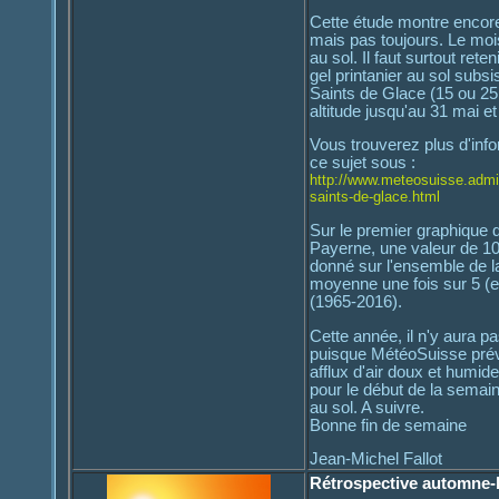
Cette étude montre encore
mais pas toujours. Le mois
au sol. Il faut surtout ret
gel printanier au sol subsi
Saints de Glace (15 ou 25 
altitude jusqu'au 31 mai e
Vous trouverez plus d'info
ce sujet sous :
http://www.meteosuisse.admin
saints-de-glace.html
Sur le premier graphique 
Payerne, une valeur de 10%
donné sur l'ensemble de la
moyenne une fois sur 5 (e
(1965-2016).
Cette année, il n'y aura p
puisque MétéoSuisse prév
afflux d'air doux et humid
pour le début de la semain
au sol. A suivre.
Bonne fin de semaine
Jean-Michel Fallot
Rétrospective automne-