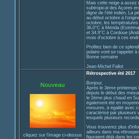
Mais cette neige a assez r
subtropical des Açores en
digne de l'été indien. La
au début octobre à l'origi
octobre, les températures
36.0°C à Mérida (Estréma
et 34.9°C à Cordoue (Anda
mois d'octobre à ces endro
Profitez bien de ce splend
polaire vont se rappeler à 
Bonne semaine
Jean-Michel Fallot
Rétrospective été 2017
Bonjour,
Nouveau
Après le 3ème printemps l
depuis le début des mesur
le 2ème plus chaud en Sui
également été en moyenne
mesures, à égalité avec cel
caractérisé par plusieurs 
lesquels plusieurs records
Vous trouverez plus d'info
ailleurs dans ma rétrospec
cliquez sur l'image ci-dessus
figuraient déjà dans les c