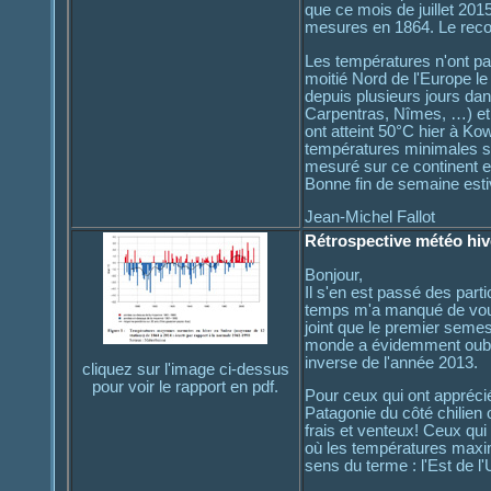
que ce mois de juillet 201
mesures en 1864. Le recor
Les températures n'ont pas
moitié Nord de l'Europe le
depuis plusieurs jours dan
Carpentras, Nîmes, …) et 
ont atteint 50°C hier à Kow
températures minimales son
mesuré sur ce continent et
Bonne fin de semaine estiv
Jean-Michel Fallot
Rétrospective météo hiv
Bonjour,
Il s'en est passé des par
temps m'a manqué de vous 
joint que le premier semest
monde a évidemment oublié 
inverse de l'année 2013.
cliquez sur l'image ci-dessus
pour voir le rapport en pdf.
Pour ceux qui ont apprécié 
Patagonie du côté chilien 
frais et venteux! Ceux qui
où les températures maxim
sens du terme : l'Est de l