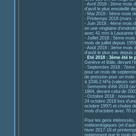
- Avril 2018 : 2ème mois d
d'avril le plus ensoleillé 
- Mai 2018 : 5ème mois de
- Printemps 2018 (mars -
- Juin 2018 : 4ème mois de
en une vingtaine d'endroi
avec 41 mm à Lausanne lor
- Juillet 2018 : 5ème mois
mois de juillet depuis 195
- Août 2018 : 3ème mois d
d'août le plus sec depuis
-
Eté 2018 : 3ème été le
Genève et Bâle, devant l'
- Septembre 2018 : 7ème m
pour un mois de septembre
de pression pour un mois
à 1036.2 hPa (valeurs ram
- Semestre d'été 2018 (av
1864, devant celui de 200
- Octobre 2018 : nouveau
24 octobre 2018 lors d'une
octobre 1997) et chutes d
mois d'octobre avec 70 cm
Pour les gens intéressés, 
météorologiques (et d'autr
hiver 2017-18 et printemp
notamment que le mois de 