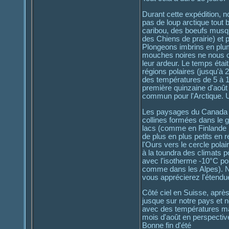
Durant cette expédition, n
pas de loup arctique tout
caribou, des boeufs musq
des Chiens de prairie) et 
Plongeons imbrins en plum
mouches noires ne nous ont
leur ardeur. Le temps étai
régions polaires (jusqu'à 2
des températures de 5 à 10°
première quinzaine d'août 
commun pour l'Arctique. U
Les paysages du Canada a
collines formées dans le gr
lacs (comme en Finlande :
de plus en plus petits en 
l'Ours vers le cercle polai
à la toundra des climats po
avec l'isotherme -10°C po
comme dans les Alpes). No
vous apprécierez l'étendue
Côté ciel en Suisse, aprè
jusque sur notre pays et n
avec des températures max
mois d'août en perspectiv
Bonne fin d'été