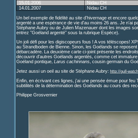
15.01.2006
Nidau CH
14.01.2007
Nidau CH
Un bel exemple de fidélité au site d'hivernage et encore que
argenté a une espérance de vie d'au moins 26 ans. Je n'ai pa
Stéphane Aubry ou de Julien Mazenauer dont les images sont 
entrez "Goéland argenté" sous la rubrique Espèce).
Un joli défi pour les digiscopeurs fous ! A vos téléscopes! X
au Strandboden de Bienne. Sinon, les Goélands se reposent vol
débarcadère. La deuxième carte ci-joint présente les endroit
découvrir d'autres Goélands argentés, comme cet immature 
Goéland pontique,
Larus cachinnans
, cousin germain du Go
Jetez aussi un oeil au site de Stéphane Aubry:
http://gull-wat
Enfin, en écrivant ces lignes, j'ai une pensée émue pour feu T
subtilités de la détermination des Goélands au cours des r
Philippe Grosvernier