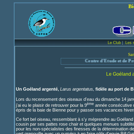
Bienvenue sur le
|
Le Club
Les 
Sa
Centre d'Etude et de Protecti
Le Goéland a
Un Goéland argenté,
Larus argentatus,
fidèle au port de 
Lors du recensement des oiseaux d'eau du dimanche 14 janv
ème
j'ai eu le plaisir de retrouver pour la 9
année consécutive 
épris de la baie de Bienne pour y passer ses vacances hiver
Ce fort bel oiseau, ressemblant à s'y méprendre au Goélan
cousin par ses pattes rose chair et quelques menues subtili
pour les non-spécialistes des finesses de la détermination 
vert grenouille avec un numéro à en faire pâlir d'envie Bill Ga