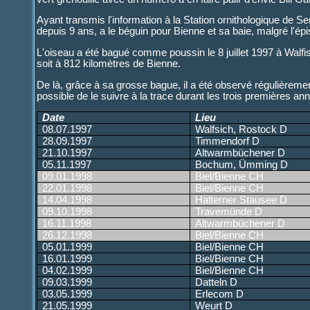
Ayant transmis l'information à la Station ornithologique de S
depuis 9 ans, a le béguin pour Bienne et sa baie, malgré l'é
L'oiseau a été bagué comme poussin le 8 juillet 1997 à Walfis
soit à 812 kilomètres de Bienne.
De là, grâce à sa grosse bague, il a été observé régulièrement
possible de le suivre à la trace durant les trois premières an
Date
Lieu
08.07.1997
Walfsich, Rostock D
28.09.1997
Timmendorf D
21.10.1997
Altwarmbüchener D
05.11.1997
Bochum, Ümming D
09.01.1998
Biel/Bienne CH
22.01.1998
Biel/Bienne CH
14.04.1998
Halterner Stausee D
09.10.1998
Travemünde D
16.11.1998
Altwarmbüchener D
26.12.1998
Biel/Bienne CH
05.01.1999
Biel/Bienne CH
16.01.1999
Biel/Bienne CH
04.02.1999
Biel/Bienne CH
09.03.1999
Datteln D
03.05.1999
Erlecom D
21.05.1999
Weurt D