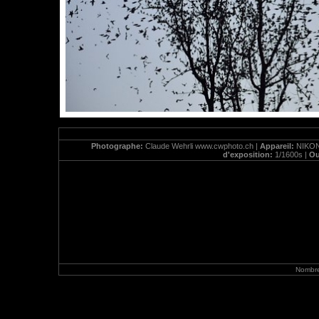
Photographe:
Claude Wehrli www.cwphoto.ch |
Appareil:
NIKON
d'exposition:
1/1600s |
Ou
Nombre