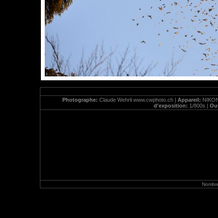
Photographe:
Claude Wehrli www.cwphoto.ch |
Appareil:
NIKON
d'exposition:
1/800s |
Ou
Nombre