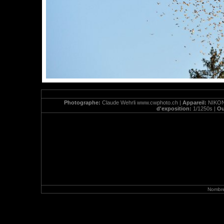
Photographe:
Claude Wehrli www.cwphoto.ch |
Appareil:
NIKON
d'exposition:
1/1250s |
Ou
Nombre