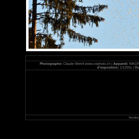
Photographe:
Claude Wehrli www.cwphoto.ch |
Appareil:
NIKON
d'exposition:
1/1250s |
Ou
Nombre