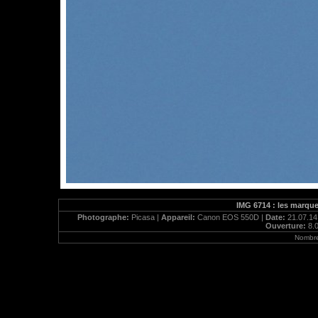
IMG 6714 : les marque
Photographe:
Picasa |
Appareil:
Canon EOS 550D |
Date:
21.07.14
Ouverture:
8.0
Nombre