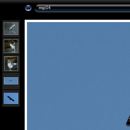
mgi14