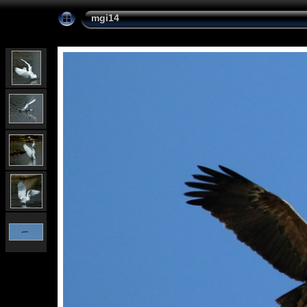
mgi14