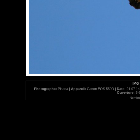
IMG 
Photographe:
Picasa |
Appareil:
Canon EOS 550D |
Date:
21.07.14
Ouverture:
5.6
Nombre