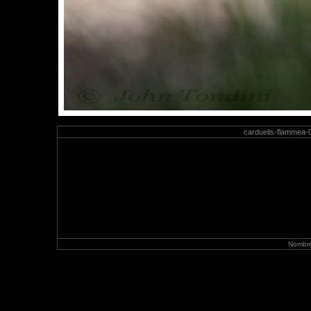
carduelis-flammea-
Nombre