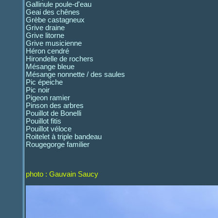
Gallinule poule-d'eau
Geai des chênes
Grèbe castagneux
Grive draine
Grive litorne
Grive musicienne
Héron cendré
Hirondelle de rochers
Mésange bleue
Mésange nonnette / des saules
Pic épeiche
Pic noir
Pigeon ramier
Pinson des arbres
Pouillot de Bonelli
Pouillot fitis
Pouillot véloce
Roitelet à triple bandeau
Rougegorge familier
photo : Gauvain Saucy