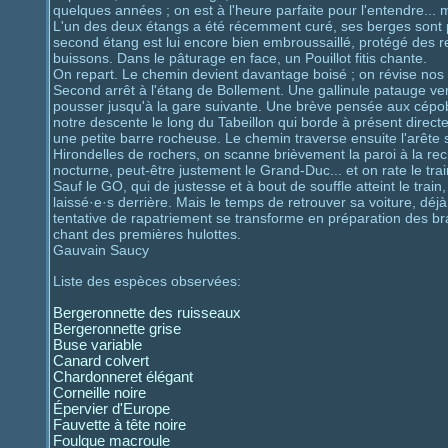
quelques années ; on est à l'heure parfaite pour l'entendre... m
L'un des deux étangs a été récemment curé, ses berges sont p
second étang est lui encore bien embroussaillé, protégé des 
buissons. Dans le pâturage en face, un Pouillot fitis chante.
On repart. Le chemin devient davantage boisé ; on révise nos cr
Second arrêt à l'étang de Bollement. Une gallinule patauge vers
pousser jusqu'à la gare suivante. Une brève pensée aux cépo
notre descente le long du Tabeillon qui borde à présent dire
une petite barre rocheuse. Le chemin traverse ensuite l'arête
Hirondelles de rochers, on scanne brièvement la paroi à la re
nocturne, peut-être justement le Grand-Duc... et on rate le tr
Sauf le GO, qui de justesse et à bout de souffle atteint le train
laissé·e·s derrière. Mais le temps de retrouver sa voiture, déjà
tentative de rapatriement se transforme en préparation des b
chant des premières hulottes.
Gauvain Saucy
Liste des espèces observées:
Bergeronnette des ruisseaux
Bergeronnette grise
Buse variable
Canard colvert
Chardonneret élégant
Corneille noire
Épervier d'Europe
Fauvette à tête noire
Foulque macroule