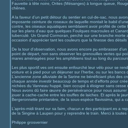
Fauvette à tête noire, Orites (Mésanges) à longue queue, Rougeg
chênes.
A la faveur d’un petit détour du sentier en cul-de-sac, nous av
imposante ceinture de roseaux de laquelle montait le babil d’une
contre, les oiseaux aquatiques semblaient avoir profité de cette
sur les plans d’eau que quelques Foulques macroules et Canar
tuberculé. Un Grand Cormoran, perché sur une branche morte au
occasion d’apprécier tant les couleurs que la finesse des détail
De la tour d’observation, nous avons encore pu embrasser d’un se
point de départ, non sans observer les grenouilles vertes qui po
mares aménagées pour les amphibiens tout au long du parcours
Les plus sportif.ves ont ensuite enfourché leur vélo pour se rend
voiture et à pied pour un déjeuner sur l’herbe, ou sur les bancs 
L’ancienne zone alluviale de la Sarine ne bénéficiant plus des cr
chaque année investir beaucoup de temps et d’efforts pour créer 
nichées du Vanneau huppé, bien occupé à éloigner sans cesse mi
Nous avons dû faire œuvre de persévérance pour nous assurer d’
jouer à cache-cache entre les touffes de laiches. Et après le jau
Bergeronnette printanière, de la sous-espèce flavissima, qui a ca
L’après-midi tirant sur sa faim, chacun.e des participant.es a repr
de la Singine à Laupen pour y reprendre le train. Merci à toutes
Philippe grosvernier