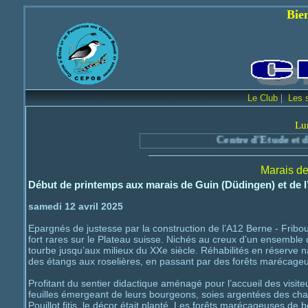
Bienvenue sur le 
|
Le Club
Les 
Lu
Centre d'Etude et de Protection des
Marais de
Début de printemps aux marais de Guin (Düdingen) et de l
samedi 12 avril 2025
Epargnés de justesse par la construction de l’A12 Berne - Frib
fort rares sur le Plateau suisse. Nichés au creux d’un ensemble de
tourbe jusqu’aux milieux du XXe siècle. Réhabilités en réserve nat
des étangs aux roselières, en passant par des forêts marécage
Profitant du sentier didactique aménagé pour l’accueil des visite
feuilles émergeant de leurs bourgeons, soies argentées des chat
Pouillot fitis, le décor était planté. Les forêts marécageuses de