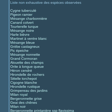
Liste non exhaustive des espèces observées
Cygne tuberculé
Pigeon ramier
Mésange charbonnière
Canard colvert
Tourterelle turque
Mésange noire
Harle bièvre
Martinet à ventre blanc
Mésange bleue
Grèbe castagneux
Pic épeiche
Mésange nonnette
Grand Cormoran
Alouette des champs
Orite à longue queue
Héron cendré
Hirondelle de rochers
Sittelle torchepot
Cigogne blanche
Hirondelle rustique
Grimpereau des jardins
Milan royal
Bergeronnette grise
Geai des chênes
Milan noir
Bergeronnette printanière ssp flavissima