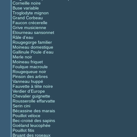
Corneille noire
Buse variable
Troglodyte mignon
Grand Corbeau
Faucon crécerelle
Grive musicienne
Etourneau sansonnet
Râle d’eau
Rougegorge familier
Moineau domestique
Gallinule Poule d’eau
Merle noir
Moineau friquet
Foulque macroule
Rougequeue noir
Pinson des arbres
Vanneau huppé
Fauvette à tête noire
Verdier d’Europe
Chevalier guignette
Rousserolle effarvatte
Serin cini
Bécassine des marais
Pouillot véloce
Bec-croisé des sapins
Goéland leucophée
Pouillot fitis
Bruant des roseaux