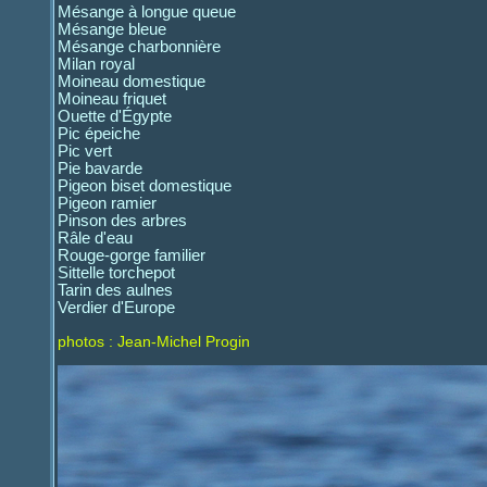
Mésange à longue queue
Mésange bleue
Mésange charbonnière
Milan royal
Moineau domestique
Moineau friquet
Ouette d'Égypte
Pic épeiche
Pic vert
Pie bavarde
Pigeon biset domestique
Pigeon ramier
Pinson des arbres
Râle d'eau
Rouge-gorge familier
Sittelle torchepot
Tarin des aulnes
Verdier d'Europe
photos : Jean-Michel Progin