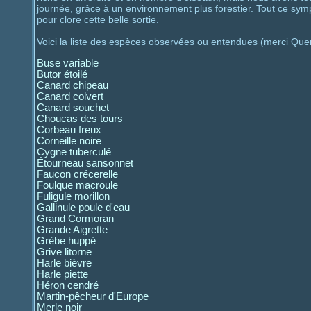
journée, grâce à un environnement plus forestier. Tout ce sym
pour clore cette belle sortie.
Voici la liste des espèces observées ou entendues (merci Quen
Buse variable
Butor étoilé
Canard chipeau
Canard colvert
Canard souchet
Choucas des tours
Corbeau freux
Corneille noire
Cygne tuberculé
Étourneau sansonnet
Faucon crécerelle
Foulque macroule
Fuligule morillon
Gallinule poule d'eau
Grand Cormoran
Grande Aigrette
Grèbe huppé
Grive litorne
Harle bièvre
Harle piette
Héron cendré
Martin-pêcheur d'Europe
Merle noir