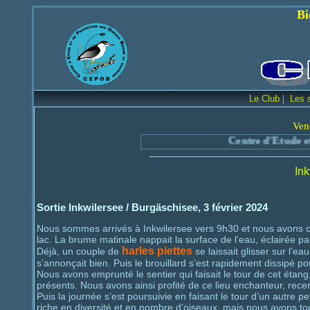
Bienvenue sur le
|
Le Club
Les 
Ven
Centre d'Etude et de Protection des
Ink
Sortie Inkwilersee / Burgäschisee, 3 février 2024
Nous sommes arrivés à Inkwilersee vers 9h30 et nous avons co
lac. La brume matinale nappait la surface de l’eau, éclairée par
harles piettes
Déjà, un couple de
se laissait glisser sur l’ea
s’annonçait bien. Puis le brouillard s’est rapidement dissipé po
Nous avons emprunté le sentier qui faisait le tour de cet étan
présents. Nous avons ainsi profité de ce lieu enchanteur, rec
Puis la journée s’est poursuivie en faisant le tour d’un autre p
riche en diversité et en nombre d’oiseaux, mais nous avons t