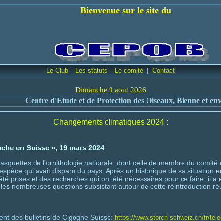
 sur le site du
|
|
|
Le Club
Les statuts
Le comité
Contact
Dimanche 9 aout 2026
tre d'Etude et de Protection des Oiseaux, Bienne et environs
Changements climatiques 2024 :
che en Suisse », 19 mars 2024
 casquettes de l'ornithologie nationale, dont celle de membre du comité 
spèce qui avait disparu du pays. Après un historique de sa situation en
é prises et des recherches qui ont été nécessaires pour ce faire, il a e
les nombreuses questions subsistant autour de cette réintroduction réu
ent des bulletins de Cigogne Suisse:
https://www.storch-schweiz.ch/fr/tel