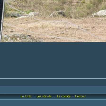
|
|
|
Le Club
Les
statuts
Le comité
Contact