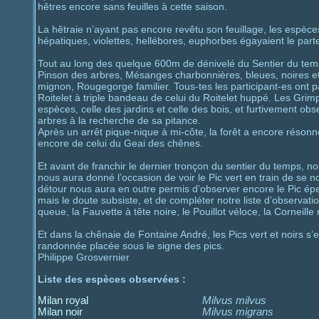
hêtres encore sans feuilles à cette saison.
La hêtraie n’ayant pas encore revêtu son feuillage, les espèces
hépatiques, violettes, hellébores, euphorbes égayaient le parter
Tout au long des quelque 600m de dénivelé du Sentier du temps
Pinson des arbres, Mésanges charbonnières, bleues, noires et 
mignon, Rougegorge familier. Tous-tes les participant-es ont pas
Roitelet à triple bandeau de celui du Roitelet huppé. Les Gri
espèces, celle des jardins et celle des bois, et furtivement ob
arbres à la recherche de sa pitance.
Après un arrêt pique-nique à mi-côte, la forêt a encore réson
encore de celui du Geai des chênes.
Et avant de franchir le dernier tronçon du sentier du temps, no
nous aura donné l’occasion de voir le Pic vert en train de se
détour nous aura en outre permis d’observer encore le Pic épei
mais le doute subsiste, et de compléter notre liste d’observat
queue, la Fauvette à tête noire, le Pouillot véloce, la Corneill
Et dans la chênaie de Fontaine André, les Pics vert et noirs s
randonnée placée sous le signe des pics.
Philippe Grosvernier
Liste des espèces observées :
Milan royal
Milvus milvus
Milan noir
Milvus migrans