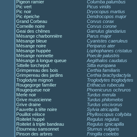
Pigeon ramier
Columba palumbus
Pic vert
Picus viridis
Pic noir
Dryocopus martius
Pic épeiche
Dendrocopos major
Grand Corbeau
Corvus corax
Corneille noire
Corvus corone
Geai des chênes
Garrulus glandarius
Mésange charbonnière
Parus major
Mésange bleue
Cyanistes caeruleus
Mésange noire
Periparus ater
Mésange huppée
Lophophanes cristatus
Mésange nonnette
Poecile palustris
Mésange à longue queue
Aegithalos caudatus
Sittelle torchepot
Sitta europaea
Grimpereau des bois
Certhia familiaris
Grimpereau des jardins
Certhia brachydactyla
Troglodyte mignon
Troglodytes troglodytes
Rougegorge familier
Erithacus rubecula
Rougequeue noir
Phoenicurus ochruros
Merle noir
Turdus merula
Grive musicienne
Turdus philomelos
Grive draine
Turdus viscivorus
Fauvette à tête noire
Sylvia atricapilla
Pouillot véloce
Phylloscopus collybita
Roitelet huppé
Regulus regulus
Roitelet à triple bandeau
Regulus ignicapilla
Étourneau sansonnet
Sturnus vulgaris
Pinson des arbres
Fringilla coelebs