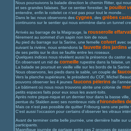
Nous poursuivons la balade direction le chemin Ritter, qui no
pouillot v
et ses grandes falaises. Sur ce sentier forestier, le
entendre, enfin le roitelet ce n’est pas pour tout le monde…
cygnes
grèbes cast
Dans le lac nous observons des
, des
continuons sur le sentier qui nous emmène dans un tunnel creu
rousserolle effarvat
Arrivés au barrage de la Maigrauge, la
fièrement au sommet d’un sapin non loin de nous.
colvert
Au pied du barrage sur la Sarine, une femelle
avec se
fauvette des jardins
suivant la rivière, nous entendons la
et
de ses petits sur le dos se faufile entre les roseaux.
Quelques indices nous révèlent aussi la présence du castor aux
corneille
En observant un nid de
rupestre dans la falaise, un 
La balade se poursuit en vieille ville sur les bords de la Sari
fauco
Nous observons, les pieds dans le sable, un couple de
Vers la planche supérieure, le président du COF, Michel Beaud
faucons pèlerins
pouvons observer les 4 jeunes
de l’année
mar
Le bâtiment où nous nous trouvons abrite une colonie de
petits espaces faits pour eux sous les avant-toits.
Après notre pique-nique et un dernier tour dans la basse ville,
hirondelles de
pentue du Stalden avec ses nombreux nids d’
Mais ce n’est pas possible de quitter Fribourg sans une petite 
C’est aussi l’occasion pour certains d’observer les vitraux intér
Avant de terminer cette belle journée, une dernière halte sur 
participants.
Magnifique journée de partage entre ces 2 groupes de passio