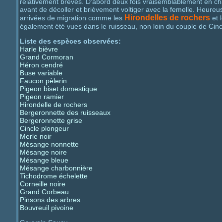
relativement brèves. D'abord deux fois vraisemblablement en cha
avant de décoller et brièvement voltiger avec la femelle. Heureu
Hirondelles de rochers
arrivées de migration comme les
et 
également été vues dans le ruisseau, non loin du couple de Cincl
Liste des espèces observées:
Harle bièvre
Grand Cormoran
Héron cendré
Buse variable
Faucon pèlerin
Pigeon biset domestique
Pigeon ramier
Hirondelle de rochers
Bergeronnette des ruisseaux
Bergeronnette grise
Cincle plongeur
Merle noir
Mésange nonnette
Mésange noire
Mésange bleue
Mésange charbonnière
Tichodrome échelette
Corneille noire
Grand Corbeau
Pinsons des arbres
Bouvreuil pivoine