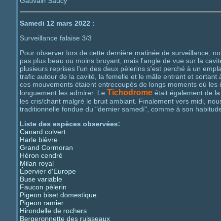
Gauvain Saucy
Samedi 12 mars 2022 :
Surveillance falaise 3/3
Pour observer lors de cette dernière matinée de surveillance, no
pas plus beau ou moins bruyant, mais l'angle de vue sur la cavité 
plusieurs reprises l'un des deux pèlerins s'est perché à un empl
trafic autour de la cavité, la femelle et le mâle entrant et sort
ces mouvements étaient entrecoupés de longs moments où les indi
Tichodrome
longuement les admirer. Le
était également de la
les cris/chant malgré le bruit ambiant. Finalement vers midi, n
traditionnelle fondue du "dernier samedi", comme à son habitu
Liste des espèces observées:
Canard colvert
Harle bièvre
Grand Cormoran
Héron cendré
Milan royal
Épervier d'Europe
Buse variable
Faucon pèlerin
Pigeon biset domestique
Pigeon ramier
Hirondelle de rochers
Bergeronnette des ruisseaux