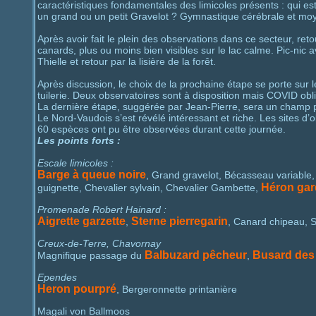
caractéristiques fondamentales des limicoles présents : qui est
un grand ou un petit Gravelot ? Gymnastique cérébrale et
Après avoir fait le plein des observations dans ce secteur, r
canards, plus ou moins bien visibles sur le lac calme. Pic-ni
Thielle et retour par la lisière de la forêt.
Après discussion, le choix de la prochaine étape se porte sur 
tuilerie. Deux observatoires sont à disposition mais COVID obl
La dernière étape, suggérée par Jean-Pierre, sera un champ 
Le Nord-Vaudois s’est révélé intéressant et riche. Les sites d’
60 espèces ont pu être observées durant cette journée.
Les points forts :
Escale limicoles :
Barge à queue noire
, Grand gravelot, Bécasseau variabl
Héron ga
guignette, Chevalier sylvain, Chevalier Gambette,
Promenade Robert Hainard :
Aigrette garzette
Sterne pierregarin
,
, Canard chipeau, Sa
Creux-de-Terre, Chavornay
Balbuzard pêcheur
Busard des
Magnifique passage du
,
Ependes
Heron pourpré
, Bergeronnette printanière
Magali von Ballmoos