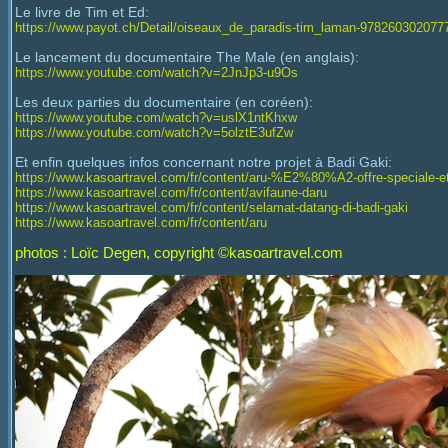
Le livre de Tim et Ed:
https://www.payot.ch/Detail/oiseaux_de_paradis-tim_laman-978260302077
Le lancement du documentaire The Male (en anglais):
https://www.youtube.com/watch?v=2JnJp3-u9Os
Les deux parties du documentaire (en coréen):
https://www.youtube.com/watch?v=uslX1ntKhxw
https://www.youtube.com/watch?v=5olztE3ufZw
Et enfin quelques infos concernant notre projet à Badi Gaki:
https://www.kasoartravel.com/fr/content/aru-%E2%80%A2-offre-speciale-e
https://www.kasoartravel.com/fr/content/avifaune-daru
https://www.kasoartravel.com/fr/content/selamat-datang-di-badi-gaki
https://www.kasoartravel.com/fr/content/aru
photos : Loïc Degen,
copyright ©kasoartravel.com