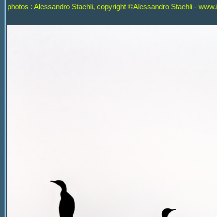
photos : Alessandro Staehli,
copyright ©Alessandro Staehli - www.