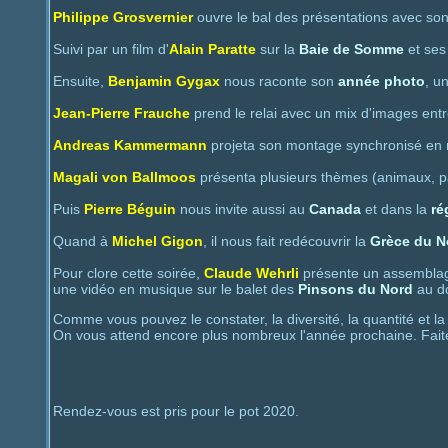
Philippe Grosvernier
ouvre le bal des présentations avec s
Suivi par un film d'
Alain Paratte
sur la
Baie de Somme
et ses
Ensuite,
Benjamin Gygax
nous raconte son
année photo
, u
Jean-Pierre Frauche
prend le relai avec un mix d'images ent
Andreas Kammermann
projeta son montage synchronisé en 
Magali von Ballmoos
présenta plusieurs thèmes (animaux, p
Puis
Pierre Béguin
nous invite aussi au
Canada
et dans la
ré
Quand à
Michel Gigon
, il nous fait redécouvrir la
Grèce du N
Pour clore cette soirée,
Claude Wehrli
présente un assemblag
une vidéo en musique sur le balet des
Pinsons du Nord
au do
Comme vous pouvez le constater, la diversité, la quantité et l
On vous attend encore plus nombreux l'année prochaine. Faite
Rendez-vous est pris pour le pot 2020.