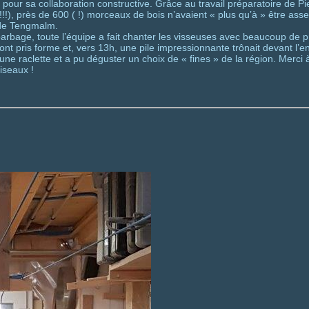
n pour sa collaboration constructive. Grâce au travail préparatoire de P
!!!!), près de 600 ( !) morceaux de bois n’avaient « plus qu’à » être as
e de Tengmalm.
arbage, toute l’équipe a fait chanter les visseuses avec beaucoup de 
ont pris forme et, vers 13h, une pile impressionnante trônait devant l’e
 une raclette et a pu déguster un choix de « fines » de la région. Merc
iseaux !