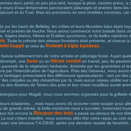
mmes donc partis un peu plus tard, lorsque la pluie, comme prévu, a c
 cours d’eau temporaires parcouraient pâturages et prairies dans les
 Saicourt et du Fuet. Mais les prévisions se sont révélées correctes, car
sur les hauts de Bellelay, les crêtes et leurs Alouettes lulus étant 
boisé et prairies de fauche. Nous avons commencé notre balade dans u
le, Sapins blancs, Hêtres et Erables sycomores, et de belles clairières d
ire
. Toute la cohorte des oiseaux forestiers était présente, et chacun a 
telet huppé
Roitelet à triple bandeau
et celui du
…
 baissa subitement lors de notre arrivée en pâturage boisé. A part que
buse
Héron cendré
n détrempé, une
ou un
en transit, peu de passere
la pauvreté de la végétation herbacée, dominée par les graminées et le
né par l’intensification de l’agriculture. Près des Genevez, nous avons 
es herbages présentaient des différences spectaculaires : vert uni des pra
 des crépides ou des rhinanthes par là, mais aucun oiseau visible sur ce
t vu des dizaines de Tariers des prés et leur chant rocailleux aurait ani
éologique pour Magali, nous nous sommes organisés pour la grillade tra
uleurs éclatantes,…mais nous avons dû écourter notre souper pour all
au de grands arbres, la belle mordorée nous a survolés, traversant toute
Bécasse des bois
Deux fois encore la
a passé au-dessus de nos tête
a nuit s’étant installée, nous sommes allés finir notre repas au coin du
e avec une bécasse !! A 23h30, après une dernière rasade de beutchin,