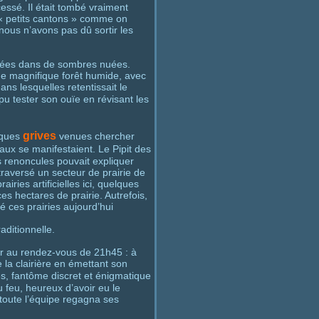
essé. Il était tombé vraiment
 « petits cantons » comme on
 nous n’avons pas dû sortir les
noyées dans de sombres nuées.
ne magnifique forêt humide, avec
ans lesquelles retentissait le
pu tester son ouïe en révisant les
grives
lques
venues chercher
aux se manifestaient. Le Pipit des
s renoncules pouvait expliquer
traversé un secteur de prairie de
iries artificielles ici, quelques
s hectares de prairie. Autrefois,
mé ces prairies aujourd’hui
ditionnelle.
er au rendez-vous de 21h45 : à
 la clairière en émettant son
s, fantôme discret et énigmatique
 feu, heureux d’avoir eu le
 toute l’équipe regagna ses