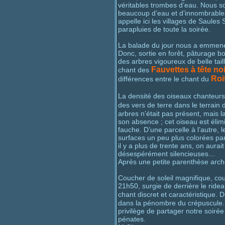
véritables trombes d’eau. Nous so
beaucoup d’eau et d’innombrables
appelle ici les villages de Saules
parapluies de toute la soirée.
La balade du jour nous a emmenés 
Donc, sortie en forêt, pâturage 
des arbres vigoureux de belle tail
Fauvettes à tête no
chant des
Roi
différences entre le chant du
La densité des oiseaux chanteurs
des vers de terre dans le terrai
arbres n’était pas présent, mais 
son absence ; cet oiseau est élimi
fauche. D’une parcelle à l’autre, l
surfaces un peu plus colorées par
il y a plus de trente ans, on aurai
désespérément silencieuses…
Après une petite parenthèse arch
Coucher de soleil magnifique, co
21h50, surgie de derrière le ride
chant discret et caractéristique. 
dans la pénombre du crépuscule. L
privilège de partager notre soiré
pénates.