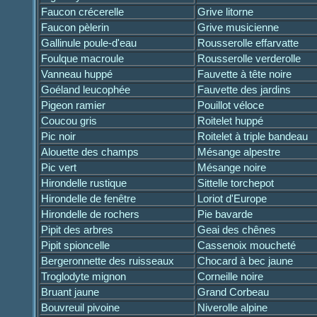
Faucon crécerelle
Grive litorne
Faucon pèlerin
Grive musicienne
Gallinule poule-d'eau
Rousserolle effarvatte
Foulque macroule
Rousserolle verderolle
Vanneau huppé
Fauvette à tête noire
Goéland leucophée
Fauvette des jardins
Pigeon ramier
Pouillot véloce
Coucou gris
Roitelet huppé
Pic noir
Roitelet à triple bandeau
Alouette des champs
Mésange alpestre
Pic vert
Mésange noire
Hirondelle rustique
Sittelle torchepot
Hirondelle de fenêtre
Loriot d'Europe
Hirondelle de rochers
Pie bavarde
Pipit des arbres
Geai des chênes
Pipit spioncelle
Cassenoix moucheté
Bergeronnette des ruisseaux
Chocard à bec jaune
Troglodyte mignon
Corneille noire
Bruant jaune
Grand Corbeau
Bouvreuil pivoine
Niverolle alpine