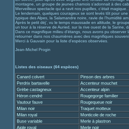
montagne, un groupe de jeunes chamois s’adonnait à des cabriol
Merveilleux spectacle qui a ravit nos pupilles, c’était magique..
Le lendemain, quelques courageux se sont levés tôt pour une b
typique des Alpes, la Salamandre noire, ravie de l’humidité am
Après le petit déj’, vu le temps maussade en altitude, le group
un tour à la réserve de Auried, sur la rive ouest de la Sarine
Dans ce magnifique milieu d’étangs, nous avons pu observer la 
retourner dans nos chaumières avec des magnifiques souvenirs
Merci à Gauvain pour la liste d’espèces observées.
Jean-Michel Progin
Listes des oiseaux (64 espèces)
Canard colvert
Pinson des arbres
Perdrix bartavelle
Accenteur mouchet
Grèbe castagneux
Accenteur alpin
Héron cendré
Rougegorge familier
Vautour fauve
Rougequeue noir
Milan noir
Traquet motteux
Milan royal
Monticole de roche
Buse variable
Merle à plastron
Aigle royal
Merle noir