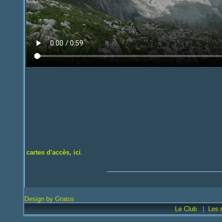
.
cartes d'accès, ici
Design by Gratos
|
Le Club
Les