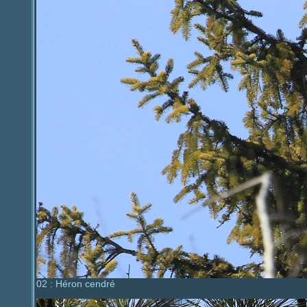
02 : Héron cendré