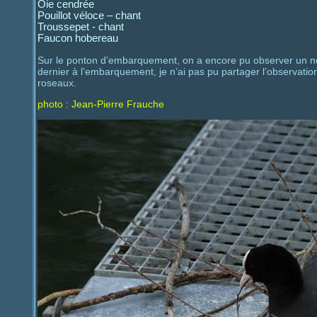
Oie cendrée
Pouillot véloce – chant
Troussepet - chant
Faucon hobereau
Sur le ponton d’embarquement, on a encore pu observer un no
dernier à l’embarquement, je n’ai pas pu partager l’observatio
roseaux.
photo : Jean-Pierre Frauche