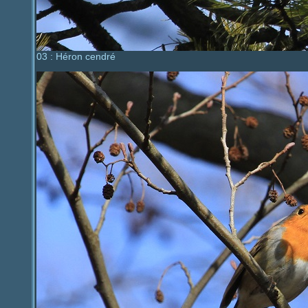
03 : Héron cendré