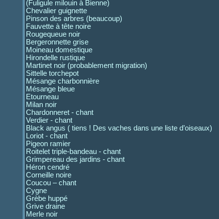
(Fuligule milouin à Bienne)
Chevalier guignette
Pinson des arbres (beaucoup)
Fauvette à tête noire
Rougequeue noir
Bergeronnette grise
Moineau domestique
Hirondelle rustique
Martinet noir (probablement migration)
Sittelle torchepot
Mésange charbonnière
Mésange bleue
Etourneau
Milan noir
Chardonneret - chant
Verdier - chant
Black angus ( tiens ! Des vaches dans une liste d’oiseaux)
Loriot - chant
Pigeon ramier
Roitelet triple-bandeau - chant
Grimpereau des jardins - chant
Héron cendré
Corneille noire
Coucou – chant
Cygne
Grèbe huppé
Grive draine
Merle noir