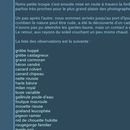
Notre petite troupe s'est ensuite mise en route à travers la fo
parfois très proches pour le plus grand plaisir des photograph
Un pas après l'autre, nous sommes arrivés jusqu'au port d'Ipsa
combien la nature peut être rude, a été la découverte d'un ca
n'avons pas pu atteindre les gardes-faune, mais un contact a eu
Le retour, aux rayons du soleil couchant un peu moins chaud, 
La liste des observations est la suivante :
grèbe huppé
grèbe castagneux
grand cormoran
héron cendré
canard colvert
canard chipeau
nette rousse
harle bièvre
milan royal
buse variable
gallinule poule-d'eau
foulque macroule
mouette rieuse
goéland leucophée
pigeon ramier
nid de chouette hulotte
rougegorge familier
merle noir