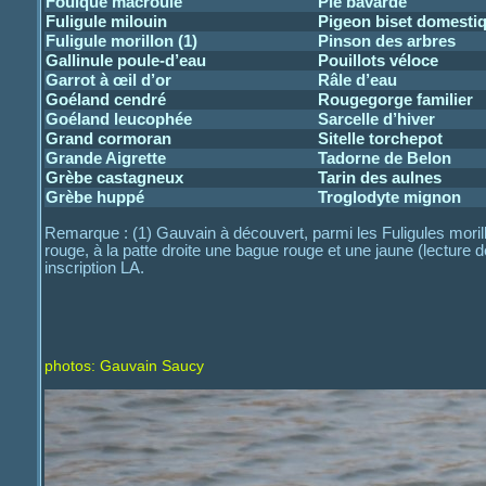
Foulque macroule
Pie bavarde
Fuligule milouin
Pigeon biset domesti
Fuligule morillon (1)
Pinson des arbres
Gallinule poule-d’eau
Pouillots véloce
Garrot à œil d’or
Râle d’eau
Goéland cendré
Rougegorge familier
Goéland leucophée
Sarcelle d’hiver
Grand cormoran
Sitelle torchepot
Grande Aigrette
Tadorne de Belon
Grèbe castagneux
Tarin des aulnes
Grèbe huppé
Troglodyte mignon
Remarque : (1) Gauvain à découvert, parmi les Fuligules morillo
rouge, à la patte droite une bague rouge et une jaune (lecture
inscription LA.
photos: Gauvain Saucy