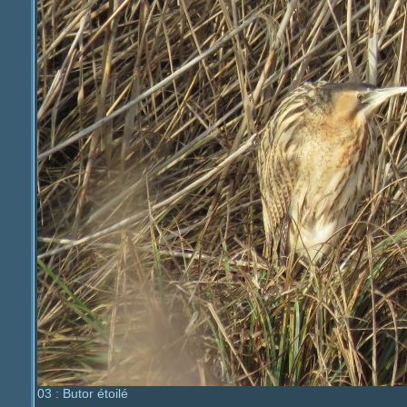
03 : Butor étoilé