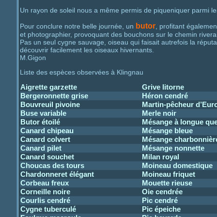
Un rayon de soleil nous a même permis de piqueniquer parmi les
butor
Pour conclure notre belle journée, un
, profitant égalemen
et photographier, provoquant des bouchons sur le chemin rivera
Pas un seul cygne sauvage, oiseau qui faisait autrefois la réput
découvrir facilement les oiseaux hivernants.
M.Gigon
Liste des espèces observées à Klingnau
Aigrette garzette
Grive litorne
Bergeronnette grise
Héron cendré
Bouvreuil pivoine
Martin-pêcheur d’Eur
Buse variable
Merle noir
Butor étoilé
Mésange à longue qu
Canard chipeau
Mésange bleue
Canard colvert
Mésange charbonnièr
Canard pilet
Mésange nonnette
Canard souchet
Milan royal
Choucas des tours
Moineau domestique
Chardonneret élégant
Moineau friquet
Corbeau freux
Mouette rieuse
Corneille noire
Oie cendrée
Courlis cendré
Pic cendré
Cygne tuberculé
Pic épeiche