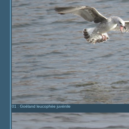
01 : Goéland leucophée juvénile