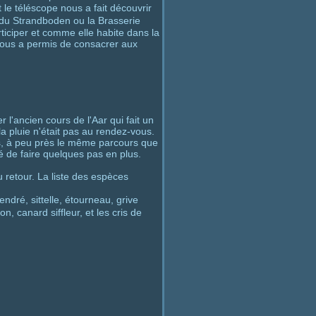
 le téléscope nous a fait découvrir
 du Strandboden ou la Brasserie
iciper et comme elle habite dans la
 nous a permis de consacrer aux
l'ancien cours de l'Aar qui fait un
 la pluie n'était pas au rendez-vous.
s, à peu près le même parcours que
é de faire quelques pas en plus.
 retour. La liste des espèces
endré, sittelle, étourneau, grive
lon, canard siffleur, et les cris de