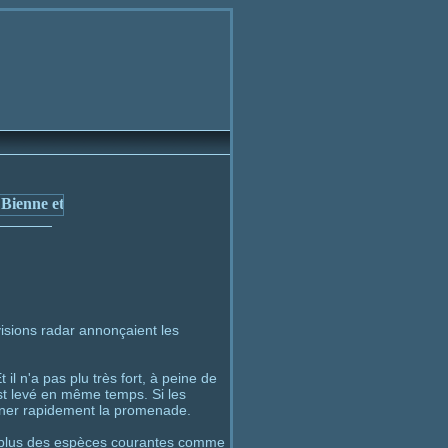
irons
évisions radar annonçaient les
il n'a pas plu très fort, à peine de
est levé en même temps. Si les
onner rapidement la promenade.
 plus des espèces courantes comme