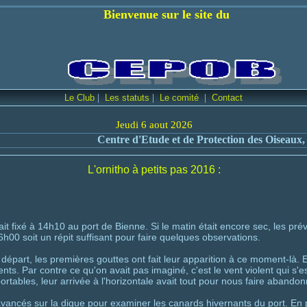
 sur le site du
|
|
|
Le Club
Les statuts
Le comité
Contact
Jeudi 6 aout 2026
Centre d'Etude et de Protection des Oiseaux, Bienne et env
L'ornitho à petits pas 2016 :
tait fixé à 14h10 au port de Bienne. Si le matin était encore sec, les pr
00 soit un répit suffisant pour faire quelques observations.
départ, les premières gouttes ont fait leur apparition à ce moment-là. Et 
nts. Par contre ce qu'on avait pas imaginé, c'est le vent violent qui s'
ortables, leur arrivée à l'horizontale avait tout pour nous faire aband
cés sur la digue pour examiner les canards hivernants du port. En