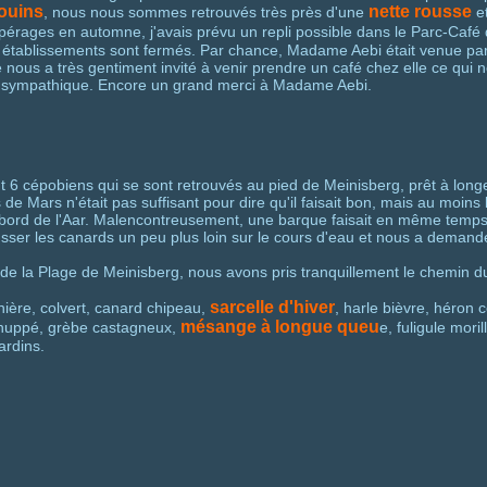
ouins
nette rousse
, nous nous sommes retrouvés très près d'une
et
epérages en automne, j'avais prévu un repli possible dans le Parc-Café
s établissements sont fermés. Par chance, Madame Aebi était venue part
e nous a très gentiment invité à venir prendre un café chez elle ce qui
sympathique. Encore un grand merci à Madame Aebi.
 6 cépobiens qui se sont retrouvés au pied de Meinisberg, prêt à longer 
s de Mars n'était pas suffisant pour dire qu'il faisait bon, mais au moins
e bord de l'Aar. Malencontreusement, une barque faisait en même temp
sser les canards un peu plus loin sur le cours d'eau et nous a demand
 de la Plage de Meinisberg, nous avons pris tranquillement le chemin du
sarcelle d'hiver
ière, colvert, canard chipeau,
, harle bièvre, héron c
mésange à longue queu
e huppé, grèbe castagneux,
e, fuligule moril
ardins.