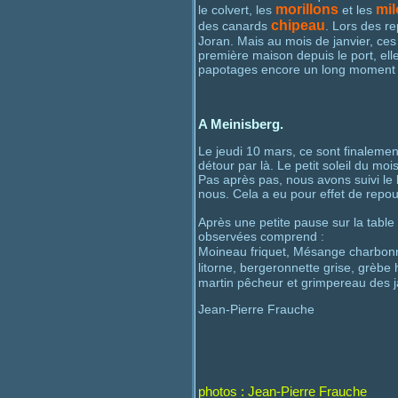
morillons
mil
le colvert, les
et les
chipeau
des canards
. Lors des r
Joran. Mais au mois de janvier, ce
première maison depuis le port, ell
papotages encore un long moment 
A Meinisberg.
Le jeudi 10 mars, ce sont finalement
détour par là. Le petit soleil du moi
Pas après pas, nous avons suivi l
nous. Cela a eu pour effet de repou
Après une petite pause sur la table
observées comprend :
Moineau friquet, Mésange charbonn
litorne, bergeronnette grise, grèb
martin pêcheur et grimpereau des j
Jean-Pierre Frauche
photos : Jean-Pierre Frauche