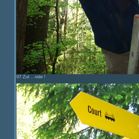
07 Zut …vide !