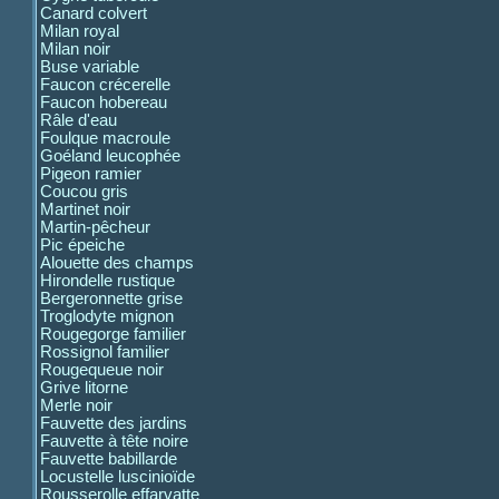
Canard colvert
Milan royal
Milan noir
Buse variable
Faucon crécerelle
Faucon hobereau
Râle d'eau
Foulque macroule
Goéland leucophée
Pigeon ramier
Coucou gris
Martinet noir
Martin-pêcheur
Pic épeiche
Alouette des champs
Hirondelle rustique
Bergeronnette grise
Troglodyte mignon
Rougegorge familier
Rossignol familier
Rougequeue noir
Grive litorne
Merle noir
Fauvette des jardins
Fauvette à tête noire
Fauvette babillarde
Locustelle luscinioïde
Rousserolle effarvatte