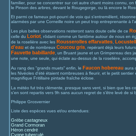
familier, pour se concentrer sur cet autre chant moins connu, on fi
le Pinson des arbres, devant le Rougegorge, ou là encore le Ros
Et parmi ce fameux pot-pourri de voix qui s'entremêlent, résonnen
alarmées par une Corneille noire un peut trop entreprenante à l'
Ro
Les plus belles observations resteront sans doute celle de ce
Loriot
celle du
, rôdant comme un fantôme autour de nous en égr
Rousserolles effarvattes
Locustell
de la roselière avec les
,
d'eau
Coucou gris
et de nombreux
, repérant déjà leurs futur
Fauvette babillarde
, un Bruant jaune et un Grimpereau des jar
une note, une seule, qui éclate au-dessus de la roselière, accomp
Faucon hobereau
Au rang des "grands muets" enfin, le
aura c
les Nivéoles d'été étaient nombreuses à fleurir, et le petit se
magnifique Fritillaire pintade fraîche éclose.
La météo fut très clémente, presque sans vent, si bien que les co
s'en sont repartis vers 9h sans aucun regret de s'être levé de si 
Philippe Grosvernier
Liste des espèces vues et/ou entendues:
Grèbe castagneux
Grand Cormoran
Héron cendré
Cygne tuberculé