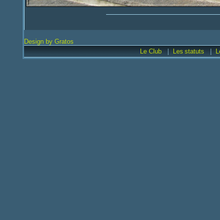
Design by Gratos
|
|
Le Club
Les
statuts
L