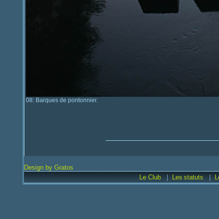
08: Barques de pontonnier.
Design by Gratos
|
|
Le Club
Les
statuts
L