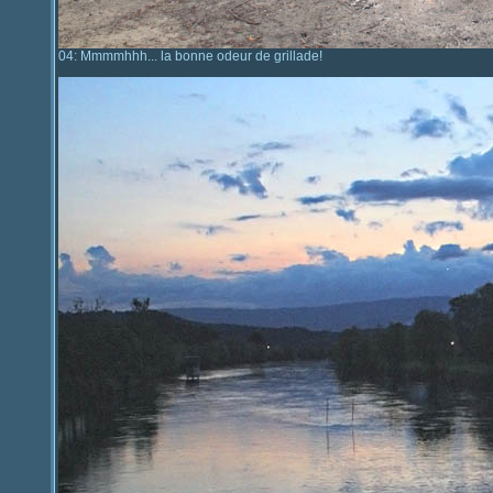
04: Mmmmhhh... la bonne odeur de grillade!