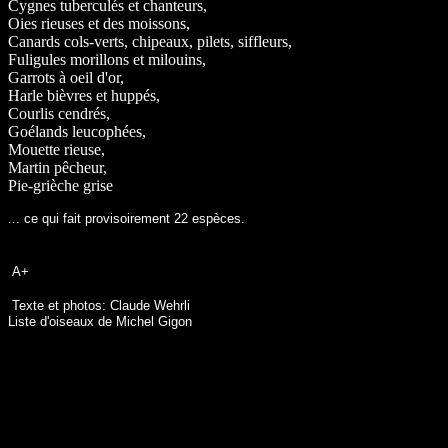
Cygnes tuberculés et chanteurs,
Oies rieuses et des moissons,
Canards cols-verts, chipeaux, pilets, siffleurs,
Fuligules morillons et milouins,
Garrots à oeil d'or,
Harle bièvres et huppés,
Courlis cendrés,
Goélands leucophées,
Mouette rieuse,
Martin pêcheur,
Pie-grièche grise
... ce qui fait provisoirement 22 espèces.
A+
Texte et photos: Claude Wehrli
Liste d'oiseaux de Michel Gigon