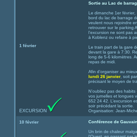
Sortie au Lac de barra
Le dimanche 1er février,
bord du lac de barrage d
veulent nous rejoindre 
retrouver sur le parking 
l’excursion ne sont pas a
à Koblenz ou refaire à p
1 février
Le train part de la gare
devant la gare à 7:30. Re
long de 5-6 kilomètres. 
repas de midi.
Afin d’organiser au mieu
lundi 26 janvier
, soit p
précisant le moyen de tr
N’oubliez pas des habits 
vos jumelles et longues 
652 24 42. L’excursion 
soir précédant la sortie.
EXCURSION
Organisation: Jean-Michel
Conférence de Gauvain
10 février
Un brin de chaleur malga
l'Ouest, en passant par 