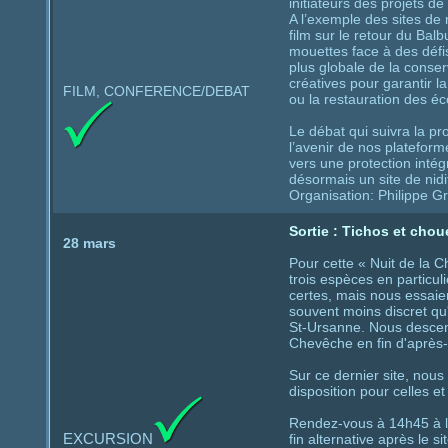
initiateurs des projets de
A l’exemple des sites de 
film sur le retour du Bal
mouettes face à des défis
plus globale de la conser
créatives pour garantir l
FILM, CONFERENCE/DEBAT
ou la restauration des é
Le débat qui suivra la pr
l’avenir de nos plateform
vers une protection intég
désormais un site de nidi
Organisation: Philippe G
Sortie : Tichos et chou
28 mars
Pour cette « Nuit de la C
trois espèces en particu
certes, mais nous essaie
souvent moins discret qu
St-Ursanne. Nous descend
Chevêche en fin d'après-
Sur ce dernier site, nous
disposition pour celles 
Rendez-vous à 14h45 à la
EXCURSION
fin alternative après le 