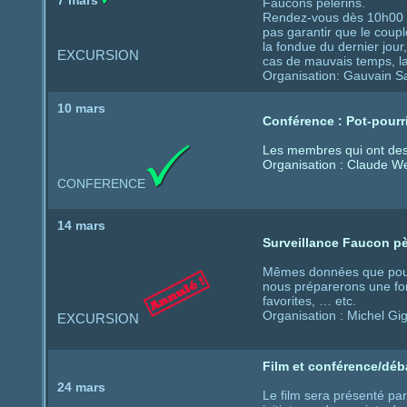
7 mars
Faucons pèlerins.
Rendez-vous dès 10h00 à 
pas garantir que le cou
la fondue du dernier jour
EXCURSION
cas de mauvais temps, la
Organisation: Gauvain Sa
10 mars
Conférence : Pot-pourr
Les membres qui ont des 
Organisation : Claude We
CONFERENCE
14 mars
Surveillance Faucon pè
Mêmes données que pour l
nous préparerons une fon
favorites, … etc.
Organisation : Michel Gi
EXCURSION
Film et conférence/déba
24 mars
Le film sera présenté pa