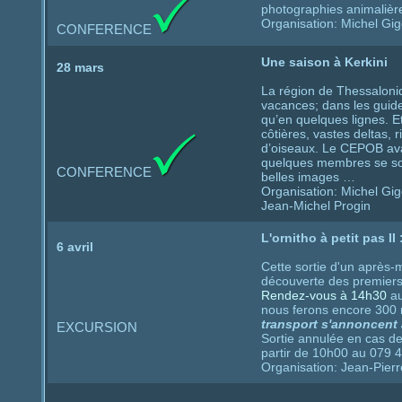
photographies animalière
Organisation: Michel Gi
CONFERENCE
Une saison à Kerkini
28 mars
La région de Thessaloni
vacances; dans les guide
qu’en quelques lignes. E
côtières, vastes deltas, 
d’oiseaux. Le CEPOB avai
quelques membres se sont
CONFERENCE
belles images …
Organisation: Michel G
Jean-Michel Progin
L'ornitho à petit pas II
6 avril
Cette sortie d'un après-mi
découverte des premiers
Rendez-vous à 14h30
au
nous ferons encore 300 
transport s'annoncent 
EXCURSION
Sortie annulée en cas d
partir de 10h00 au 079 
Organisation: Jean-Pier