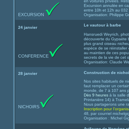
en voitures privées. Reto
Excursion annulée en c
entre 10h et 12h au 032
EXCURSION
Organisation: Philippe G
Le vautour à barbe
24 janvier
Hansruedi Weyrich, phot
découverte du Gypaète b
plus grand oiseau nicheu
espèce de se réinstaller
au maintien de ces popul
CONFERENCE
secrets de la vie de cet
Organisation: Claude We
Construction de nichoi
28 janvier
Nos sites habituels de n
faut remplacer un certai
monde, de 7 à 107 ans pe
Dès 9 heures
à la salle 
Printanière 14) à Tramel
Nous partagerons une rac
NICHOIRS
Inscription pour l’organi
48, par courriel michel
Organisation : Michel Gi
Avifaune de Norvège et