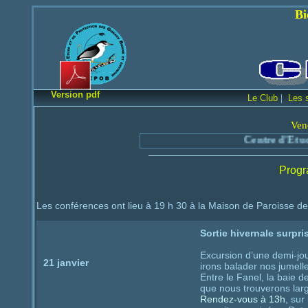
Bienvenue sur le
Version pdf
|
Le Club
Les 
Ven
Centre d'Etude et 
Progr
Les conférences ont lieu à 19 h 30 à la Maison de Paroisse de
Sortie hivernale surpri
Excursion d’une demi-jo
21 janvier
irons balader nos jumelle
Entre le Fanel, la baie 
que nous trouverons larg
Rendez-vous à 13h
, sur