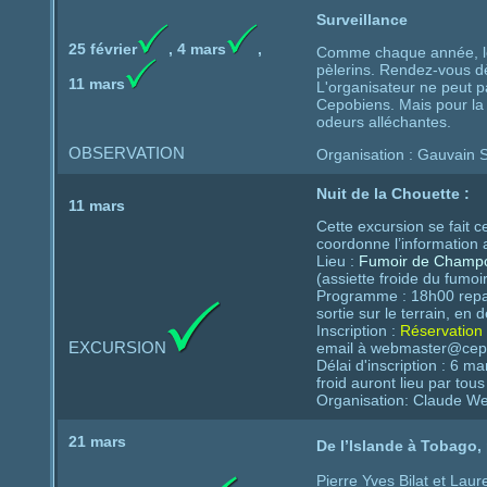
Surveillance
25 février
, 4
mars
,
Comme chaque année, le 
pèlerins. Rendez-vous dè
11 mars
L'organisateur ne peut 
Cepobiens. Mais pour la f
odeurs alléchantes.
OBSERVATION
Organisation : Gauvain 
Nuit de la Chouette :
11 mars
Cette excursion se fait 
coordonne l’information
Lieu :
Fumoir de Champ
(assiette froide du fumoi
Programme : 18h00 repa
sortie sur le terrain, e
Inscription :
Réservation 
EXCURSION
email à webmaster@cepo
Délai d'inscription : 6 m
froid auront lieu par tou
Organisation: Claude We
21 mars
De l’Islande à Tobago
Pierre Yves Bilat et Lau