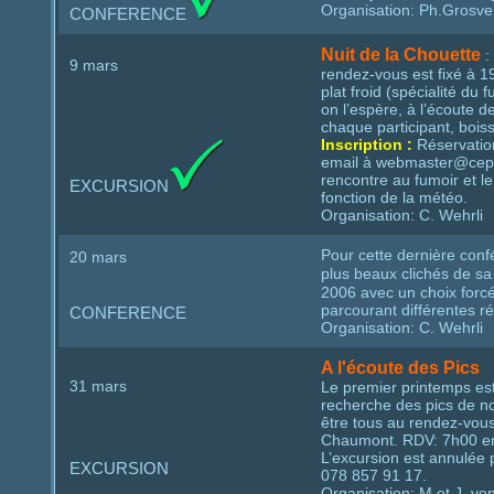
Organisation: Ph.Grosver
CONFERENCE
Nuit de la Chouette
:
9 mars
rendez‐vous est fixé à 
plat froid (spécialité du
on l’espère, à l’écoute d
chaque participant, bois
Inscription :
Réservation
email à webmaster@cepob.
rencontre au fumoir et le
EXCURSION
fonction de la météo.
Organisation: C. Wehrli
Pour cette dernière conf
20 mars
plus beaux clichés de s
2006 avec un choix forcé
parcourant différentes r
CONFERENCE
Organisation: C. Wehrli
A l'écoute des Pics
31 mars
Le premier printemps est l
recherche des pics de not
être tous au rendez‐vou
Chaumont. RDV: 7h00 en 
L’excursion est annulée
EXCURSION
078 857 91 17.
Organisation: M.et J. vo