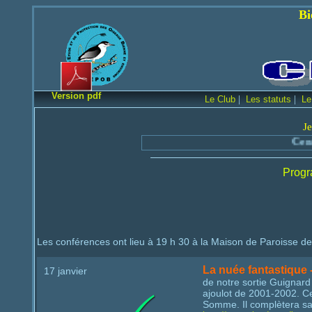
Bienvenue sur le
Version pdf
|
|
Le Club
Les statuts
Le
Je
Centre 
Progr
Les conférences ont lieu à 19 h 30 à la Maison de Paroisse de
La nuée fantastique 
17 janvier
de notre sortie Guignard
ajoulot de 2001‐2002. Ce
Somme. Il complètera sa 