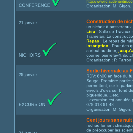
http://www.claudenardin.c
CONFERENCE
Organisation: M. Gigon.
Construction de nic
21 janvier
un nichoir à passereaux.
Lieu
: Salle de Travaux m
Tramelan. La constructio
Repas
: Le repas de midi
Inscription
: Pour des qu
surtout au dîner,
jusqu’a
NICHOIRS
courriel pierrefa@tribu
Organisation : P. Farron
Sortie hivernale au 
29 janvier
RDV: 8h00 en face du funi
Sauge. Première partie: v
permettent, sur le parkin
envols d’oies sur fond 
piquenique,…etc.
L’excursion est annulée
EXCURSION
079 313 91 48.
Organisation: M. Gigon.
Cent jours sans nuit 
réchauffement climatique
de préoccuper les scien