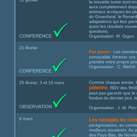
31 janvier
la mouette ivoire sont en
aura complètement dispa
animaux arctiques les plu
du Groenland, le Renard 
adaptations qui leur perm
aussi les résultats souv
questions.
CONFERENCE
Organisation: M. Gigon.
21 février
Pot pourri
: Les membre
convivialité. Amener vos 
prendre votre propre pro
Organisation : C. Wehrli.
CONFERENCE
Comme chaque année, le 
25 février, 3 et 10 mars
pèlerins
. RDV dès 9h00 
peut pas garantir que l
fondue du dernier jour, l
OBSERVATION
Organisation : J.-M. Per
6 mars
Les voyages du com
pérégrinations, en comité
meilleurs souvenirs. Au
des Pays‐Bas, de Norvèg