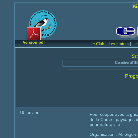
Bienvenue sur le
Version pdf
|
|
Le Club
Les statuts
Le
Sa
Centre d'Etude
Progr
19 janvier
Pour couper avec la gris
de la Corse ; paysages de
pour naturaliste.
Organisation : M. Gigon.