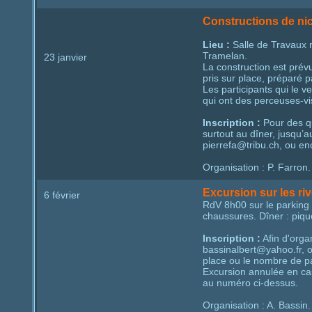
Constructions de ni
Lieu :
Salle de Travaux m
Tramelan.
23 janvier
La construction est prév
pris sur place, préparé p
Les participants qui le v
qui ont des perceuses-vi
Inscription :
Pour des qu
surtout au dîner, jusqu’a
pierrefa@tribu.ch, ou e
Organisation : P. Farron.
Excursion sur les ri
6 février
RdV 8h00 sur le parking 
chaussures. Dîner : piqu
Inscription :
Afin d'organ
bassinalbert@yahoo.fr, o
place ou le nombre de p
Excursion annulée en ca
au numéro ci-dessus.
Organisation : A. Bassin.