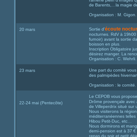
ramené plein d’images qu’
de Barents,…la magie de 
Organisation : M. Gigon.
écoute noctu
Sortie d’
20 mars
nocturnes. RdV à 19h00 a
fumoir) avant la sortie da
boisson en plus.
Inscription Obligatoire j
désirez manger. La rencon
Organisation : C. Wehrli.
Une part du comité vous 
23 mars
des palmipèdes hivernan
Organisation : le comité.
Le CEPOB vous propos
Drôme provençale avec au
22-24 mai (Pentecôte)
de Villeperdrix situé su
Nous visiterons la régio
méditerranéennes telles 
Hibou Petit-Duc, etc…
Nous dormirons et mange
demi-pension est à 37 € 
repas du soir et petit dé