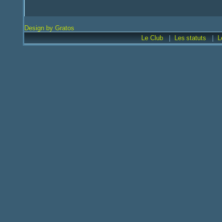
Design by Gratos
|
|
Le Club
Les
statuts
L