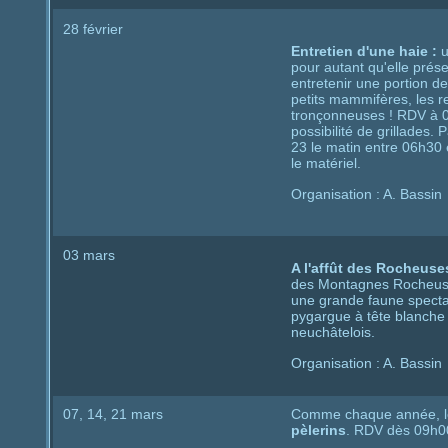
28 février
Entretien d'une haie :
u
pour autant qu'elle pré
entretenir une portion de
petits mammifères, les r
tronçonneuses ! RDV à 08
possibilité de grillades
23 le matin entre 06h30 e
le matériel.
Organisation : A. Bassin
03 mars
A l'affût des Rocheus
des Montagnes Rocheuse
une grande faune spectacu
pygargue à tête blanche e
neuchâtelois.
Organisation : A. Bassin
07, 14, 21 mars
Comme chaque année, le 
pèlerins
. RDV dès 09h00 