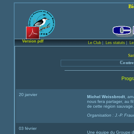
Bienvenue sur le
Version pdf
|
|
Le Club
Les statuts
Le
Sa
Centre d'Et
Progr
20 janvier
Michel Weissbrodt
, am
nous fera partager, au fi
de cette région sauvage.
Organisation : J.-P. Fra
03 février
Une équipe du Groupe de