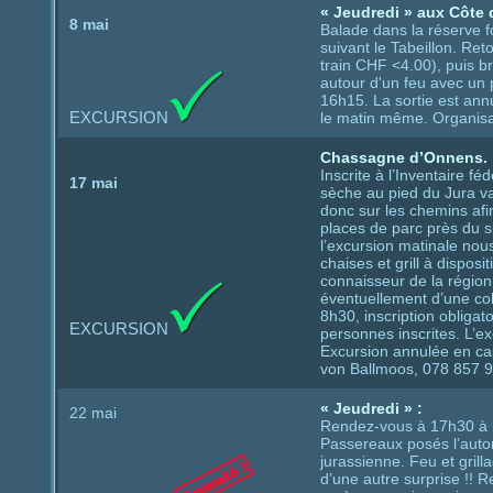
« Jeudredi » aux Côte 
8 mai
Balade dans la réserve f
suivant le Tabeillon. Ret
train CHF <4.00), puis b
autour d'un feu avec un 
16h15. La sortie est an
EXCURSION
le matin même. Organisa
Chassagne d’Onnens.
Inscrite à l’Inventaire f
17 mai
sèche au pied du Jura va
donc sur les chemins afi
places de parc près du si
l’excursion matinale nou
chaises et grill à dispo
connaisseur de la région.
éventuellement d’une co
8h30, inscription obliga
EXCURSION
personnes inscrites. L’e
Excursion annulée en ca
von Ballmoos, 078 857 
« Jeudredi » :
22 mai
Rendez-vous à 17h30 à la
Passereaux posés l’autom
jurassienne. Feu et grill
d’une autre surprise !! 