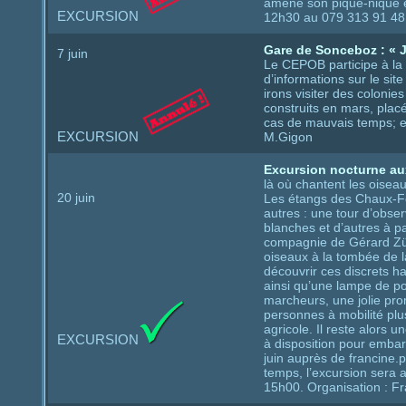
amène son pique-nique e
EXCURSION
12h30 au 079 313 91 48.
Gare de Sonceboz : « 
7 juin
Le CEPOB participe à la
d’informations sur le si
irons visiter des colonie
construits en mars, placé
cas de mauvais temps; e
EXCURSION
M.Gigon
Excursion nocturne au
là où chantent les oisea
20 juin
Les étangs des Chaux-Four
autres : une tour d’obse
blanches et d’autres à p
compagnie de Gérard Zür
oiseaux à la tombée de l
découvrir ces discrets 
ainsi qu’une lampe de po
marcheurs, une jolie pr
personnes à mobilité plus
agricole. Il reste alors 
EXCURSION
à disposition pour embar
juin auprès de francine
temps, l’excursion sera
15h00. Organisation : Fr