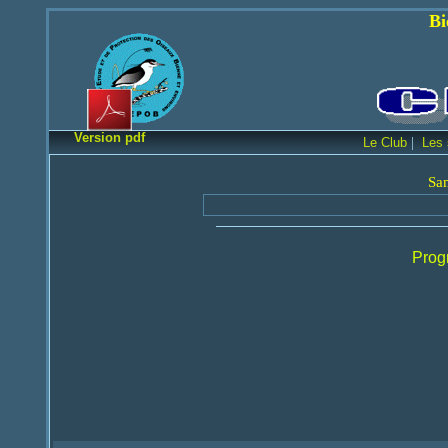
Bienvenue sur le
Version pdf
|
Le Club
Les 
Sa
C
Prog