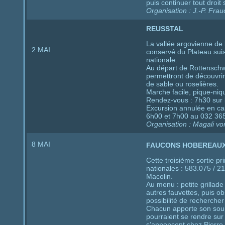
puis continuer tout droit 
Organisation : J.-P. Fra
REUSSTAL
La vallée argovienne de l
2 MAI
conservé du Plateau suis
nationale.
Au départ de Rottenschw
permettront de découvrir 
de sable ou roselières.
Marche facile, pique-niq
Rendez-vous : 7h30 sur l
Excursion annulée en c
6h00 et 7h00 au 032 365
Organisation : Magali vo
8 MAI
FAUCONS HOBEREAUX
Cette troisième sortie p
nationales : 583.075 / 2
Macolin.
Au menu : petite grillade
autres fauvettes, puis o
possibilité de recherche
Chacun apporte son soupe
pourraient se rendre sur 
s’annoncent chez Pierre 