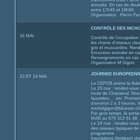
annulée. En cas de dout
entre 17h45 et 18h00.
Organisation : Pierre Far
CONTRÔLE DES NICHO
16 MAI
Contrôle de l’occupation
les chants d’oiseaux clas
gris et muscardins. Ren
Excursion annulée en c
Renseignements en cas 
Organisation M.Gigon.
JOURNEE EUROPEENN
23 ET 24 MAI
Le CEPOB anime le thème 
Le 23 mai : rendez-vous à
route de Chasseral. Nous 
fauvettes, …etc. Promena
d’environ 2 à 3 heures. I
michelgigon@bluewin.ch
Par gros temps, la sort
6h00 au 079 313 91 48 .
Le 24 mai : rendez-vous 
des oiseaux typiques de c
programme.
Inscriptions (limitées) 