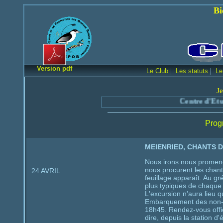
Bienvenue sur le
Version pdf
|
|
Le Club
Les statuts
Le
Je
Centre d'Etude e
Prog
MEIENRIED, CHANTS D
Nous irons nous promener
nous procurent les chant
24 AVRIL
feuillage apparaît. Au gr
plus typiques de chaque 
L'excursion n'aura lieu
Embarquement des non-m
18h45. Rendez-vous offi
dire, depuis la station d