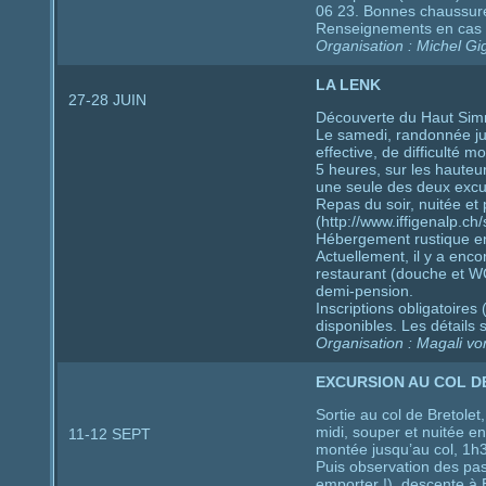
06 23. Bonnes chaussure
Renseignements en cas 
Organisation : Michel Gig
LA LENK
27-28 JUIN
Découverte du Haut Simm
Le samedi, randonnée j
effective, de difficulté
5 heures, sur les hauteur
une seule des deux excu
Repas du soir, nuitée et 
(http://www.iffigenalp.ch/
Hébergement rustique en 
Actuellement, il y a enc
restaurant (douche et WC
demi-pension.
Inscriptions obligatoire
disponibles. Les détails
Organisation : Magali v
EXCURSION AU COL D
Sortie au col de Bretolet
midi, souper et nuitée e
11-12 SEPT
montée jusqu’au col, 1h3
Puis observation des pas
emporter !), descente à 