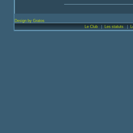
Design by Gratos
|
|
Le Club
Les
statuts
L