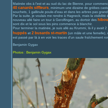
Matinée obs à l'est et au sud du lac de Bienne, pour commencer,
40 canards siffleurs
, minimum une dizaine de grèbes casta
souchets, 1 gallinule poule-d'eau et dans les arbres pas gran
Par la suite, je voulais me rendre à Hagneck, mais la visibilité 
hibo
nouveau allé faire un tour à Gerolfingen, au dortoir des
sont dix et le sol sous les pins commence à blanchir.
Pour terminer la matinée, je suis allé au Krummi, là il y avait 
huppés
2 busards st-martin
et
(un mâle et une femelle), m
est passé par là à en voir les traces d'un saule fraîchement ro
Benjamin Gygax
Photos : Benjamin Gygax