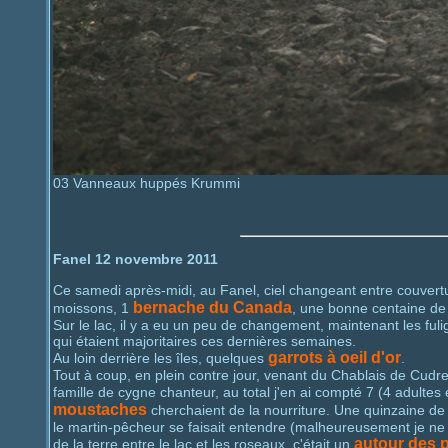
03 Vanneaux huppés Krummi
Fanel 12 novembre 2011
Ce samedi après-midi, au Fanel, ciel changeant entre couverture
bernache du Canada
moissons, 1
, une bonne centaine d
Sur le lac, il y a eu un peu de changement, maintenant les fu
qui étaient majoritaires ces dernières semaines.
garrots à oeil d'or
Au loin derrière les îles, quelques
.
Tout à coup, en plein contre jour, venant du Chablais de Cudrefi
famille de cygne chanteur, au total j'en ai compté 7 (4 adultes
moustaches
cherchaient de la nourriture. Une quinzaine d
le martin-pêcheur se faisait entendre (malheureusement je ne l'
autour des 
de la terre entre le lac et les roseaux, c'était un