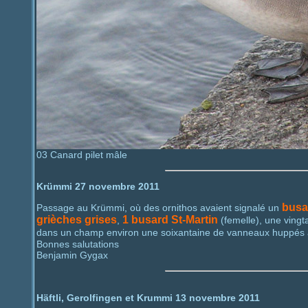
03 Canard pilet mâle
Krümmi 27 novembre 2011
busa
Passage au Krümmi, où des ornithos avaient signalé un
grièches grises
1 busard St-Martin
,
(femelle), une ving
dans un champ environ une soixantaine de vanneaux huppés 
Bonnes salutations
Benjamin Gygax
Häftli, Gerolfingen et Krummi 13 novembre 2011