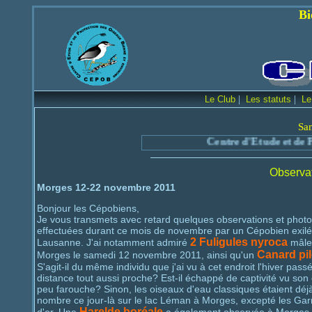
Bienvenue sur le
|
|
Le Club
Les statuts
Le
Sa
Centre d'Etude et de Protection des
Observa
Morges 12-22 novembre 2011
Bonjour les Cépobiens,
Je vous transmets avec retard quelques observations et photo
effectuées durant ce mois de novembre par un Cépobien exilé
2 Fuligules nyroca
Lausanne. J'ai notamment admiré
mâle 
Canard pil
Morges le samedi 12 novembre 2011, ainsi qu'un
S'agit-il du même individu que j'ai vu à cet endroit l'hiver pass
distance tout aussi proche? Est-il échappé de captivité vu son
peu farouche? Sinon, les oiseaux d'eau classiques étaient déj
nombre ce jour-là sur le lac Léman à Morges, excepté les Garr
Harelde boréale