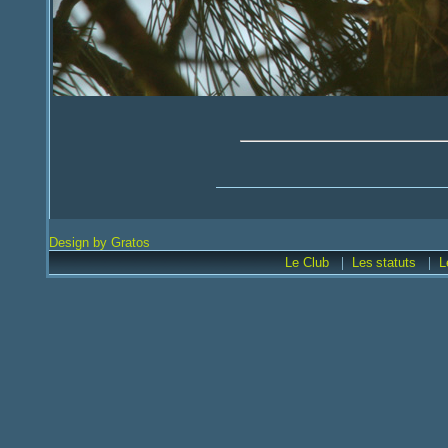
Design by Gratos
|
|
Le Club
Les
statuts
L