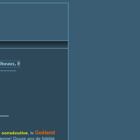
x, Bienne et environs
Goéland
 consécutive
, le
Bienne! Douze ans de fidélité