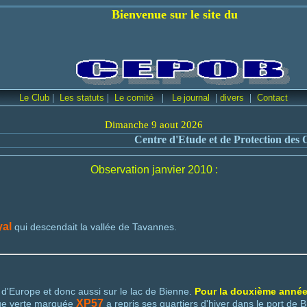
 sur le site du
|
|
|
|
|
Le Club
Les statuts
Le comité
Le
journal
d
ivers
Contact
Dimanche 9 aout 2026
Centre d'Etude et de Protection des Oiseau
Observation janvier 2010 :
yal
qui descendait la vallée de Tavannes.
d'Europe et donc aussi sur le lac de Bienne.
Pour la douxième année
XP57
ue verte marquée
a repris ses quartiers d'hiver dans le port de 