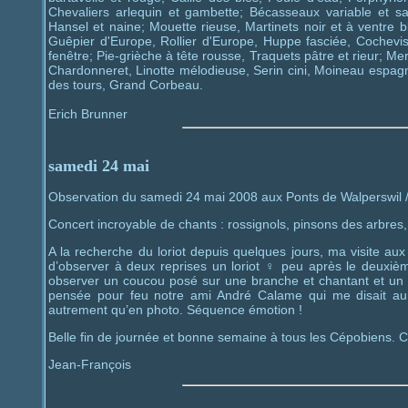
Chevaliers arlequin et gambette; Bécasseaux variable et s
Hansel et naine; Mouette rieuse, Martinets noir et à ventre b
Guêpier d'Europe, Rollier d'Europe, Huppe fasciée, Cochevi
fenêtre; Pie-grièche à tête rousse, Traquets pâtre et rieur; Me
Chardonneret, Linotte mélodieuse, Serin cini, Moineau espag
des tours, Grand Corbeau.
Erich Brunner
samedi 24 mai
Observation du samedi 24 mai 2008 aux Ponts de Walperswil / 
Concert incroyable de chants : rossignols, pinsons des arbres, f
A la recherche du loriot depuis quelques jours, ma visite au
d’observer à deux reprises un loriot ♀ peu après le deuxiè
observer un coucou posé sur une branche et chantant et un pe
pensée pour feu notre ami André Calame qui me disait au r
autrement qu’en photo. Séquence émotion !
Belle fin de journée et bonne semaine à tous les Cépobiens. Co
Jean-François