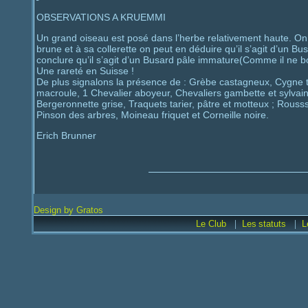
OBSERVATIONS A KRUEMMI
Un grand oiseau est posé dans l’herbe relativement haute. On lu
brune et à sa collerette on peut en déduire qu’il s’agit d’un B
conclure qu’il s’agit d’un Busard pâle immature(Comme il ne bo
Une rareté en Suisse !
De plus signalons la présence de : Grèbe castagneux, Cygne t
macroule, 1 Chevalier aboyeur, Chevaliers gambette et sylvai
Bergeronnette grise, Traquets tarier, pâtre et motteux ; Rousss
Pinson des arbres, Moineau friquet et Corneille noire.
Erich Brunner
Design by Gratos
|
|
Le Club
Les
statuts
L