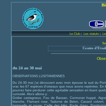
Bienvenue sur le
|
|
Le Club
Les statuts
Le
Sa
Centre d'Etude et
Obser
du 24 au 30 mai
OBSERVATIONS LUSITANIENNES
Du 24-30 mai j'ai découvert avec mon épouse le sud du Portu
vrac les 67 espèces d'oiseaux que nous avons repérées. En le
pourrez faire perdurer cette agréable sensation en lisant quel
curiosité. Alors allons-y:
Grèbe castagneux, Fou de Bassan, Cormoran huppé, Aigrett
blanche, Flamant rose, Tadorne de Belon, Canard colvert, 
bartavelle et rouge; Caille des blés, Poule d'eau, Porphyri