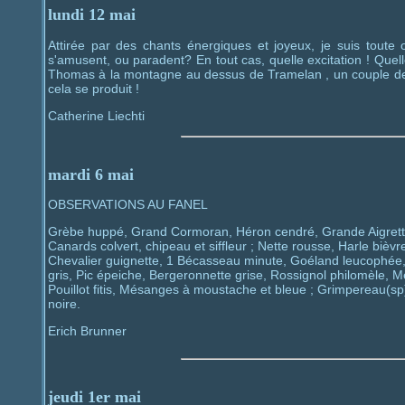
lundi 12 mai
Attirée par des chants énergiques et joyeux, je suis toute 
s'amusent, ou paradent? En tout cas, quelle excitation ! Quel
Thomas à la montagne au dessus de Tramelan , un couple de fa
cela se produit !
Catherine Liechti
mardi 6 mai
OBSERVATIONS AU FANEL
Grèbe huppé, Grand Cormoran, Héron cendré, Grande Aigrette
Canards colvert, chipeau et siffleur ; Nette rousse, Harle biè
Chevalier guignette, 1 Bécasseau minute, Goéland leucophée,
gris, Pic épeiche, Bergeronnette grise, Rossignol philomèle, Mer
Pouillot fitis, Mésanges à moustache et bleue ; Grimpereau(sp
noire.
Erich Brunner
jeudi 1er mai