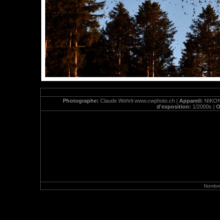
Photographe:
Claude Wehrli www.cwphoto.ch |
Appareil:
NIKON
d'exposition:
1/2000s |
O
Nombre